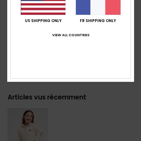
Poches :
poche sur le devant
Graphisme Roxy sur le devant et les manches
US SHIPPING ONLY
FR SHIPPING ONLY
Composition
[Matière principale] 60% coton, 40%
VIEW ALL COUNTRIES
polyester recyclé
Traçabilité du produit (Loi Agec)
Livraison & Retours
Articles vus récemment