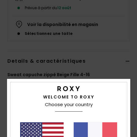
Accessoires
Prévue à partir du
12 août
néoprène
Voir la disponibilité en magasin
Vêtements
Sélectionnez une taille
Accessoires
Details & caractéristiques
Chaussures
Sweat capuche zippé Beige Fille 4-16
Fitness
Style
ERGFT04054
Code couleur
tec0
WELCOME TO ROXY
Caractéristiques
Snow
Choose your country
Matière :
molleton brossé 80 % coton, 20 %
Swim
polyester recyclé [280 g/m2]
Coupe :
coupe relaxed
Col :
à capuche