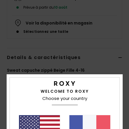
Accessoires
Prévue à partir du
10 août
néoprène
Voir la disponibilité en magasin
Vêtements
Sélectionnez une taille
Accessoires
Details & caractéristiques
Chaussures
Sweat capuche zippé Beige Fille 4-16
Fitness
Style
ERGFT04054
Code couleur
tec0
WELCOME TO ROXY
Caractéristiques
Snow
Choose your country
Matière :
molleton brossé 80 % coton, 20 %
Swim
polyester recyclé [280 g/m2]
Coupe :
coupe relaxed
Col :
à capuche