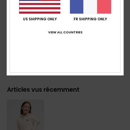
Poches :
poche sur le devant
Graphisme Roxy sur le devant et les manches
US SHIPPING ONLY
FR SHIPPING ONLY
Composition
[Matière principale] 60% coton, 40%
VIEW ALL COUNTRIES
polyester recyclé
Traçabilité du produit (Loi Agec)
Livraison & Retours
Articles vus récemment