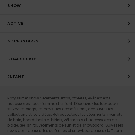
SNOW
ACTIVE
ACCESSOIRES
CHAUSSURES
ENFANT
Roxy surf et snow, vêtements, infos, athlètes, événements,
accessoires… pour femme et enfant. Découvrez les lookbooks,
suivez les blogs, les news des compétitions, découvrez les
collections et les vidéos. Retrouvez tous les vêtements, maillots
de bain, boardshorts et bikinis, vêtements et accessoires de
plage, tee-shirts, vêtements de surf et de snowboard. Suivez les
news des rideuses: les surfeuses et snowboardeuses du Team