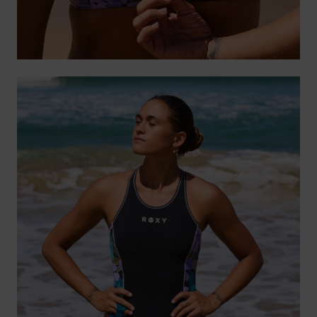
Accessoires
néoprène
Vêtements
Accessoires
Chaussures
Fitness
Snow
Swim