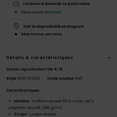
Accessoires
Livraison à domicile ou point relais
néoprène
Prévue à partir du
10 août
Vêtements
Voir la disponibilité en magasin
Sélectionnez une taille
Accessoires
Chaussures
Details & caractéristiques
Sweat capuche Noir Fille 4-16
Fitness
Style
ERGFT04052
Code couleur
kvj0
Snow
Caractéristiques
Matière :
molleton brossé 60 % coton, 40 %
Swim
polyester recyclé [280 g/m²]
Coupe :
coupe relaxed