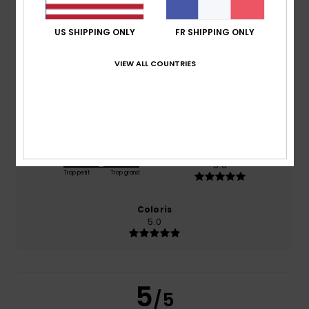
/5
US SHIPPING ONLY
FR SHIPPING ONLY
basé sur
1 avis vérifiés
depuis juillet 2026
100% de nos clients recommandent ce produit
VIEW ALL COUNTRIES
Confort
Rapport qualité / prix
5.0
5.0
Taille
Matière
5.0
Trop petit
Trop grand
Coloris
5.0
5
/5