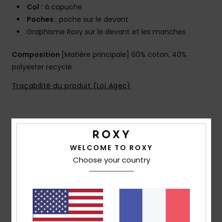
Col :
à capuche
Poches :
poche sur le devant
Graphisme Roxy sur le devant et les manches
Composition
[Matière principale] 60% coton, 40%
polyester recyclé
Traçabilité du produit (Loi Agec)
Livraison & Retours
WELCOME TO ROXY
Choose your country
Avis clients
Note moyenne
5.0