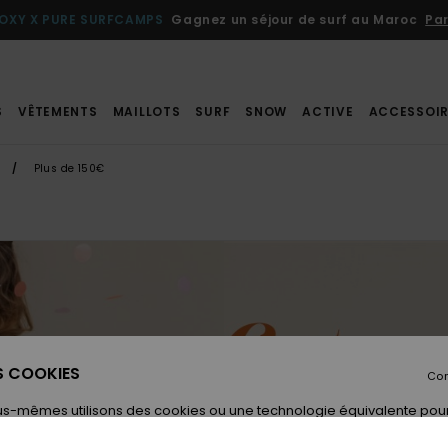
OXY X PURE SURFCAMPS
Gagnez un séjour de surf au Maroc
Par
S
VÊTEMENTS
MAILLOTS
SURF
SNOW
ACTIVE
ACCESSOIR
Plus de 150€
ES COOKIES
Con
us-mêmes utilisons des cookies ou une technologie équivalente pour
tions sur votre appareil. Ces informations personnelles (comme v
resse IP) peuvent être utilisées pour vous présenter des publications