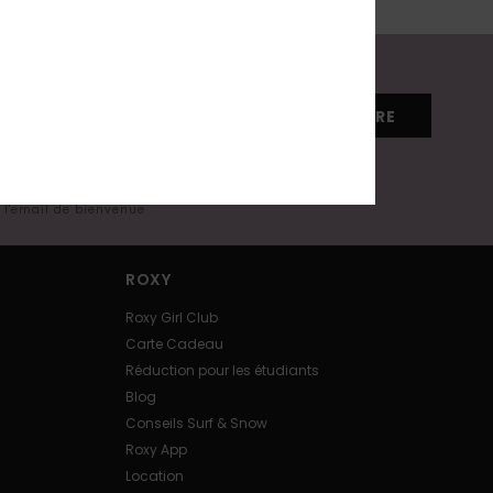
S'INSCRIRE
s l'email de bienvenue
ROXY
Roxy Girl Club
Carte Cadeau
Réduction pour les étudiants
Blog
Conseils Surf & Snow
Roxy App
Location