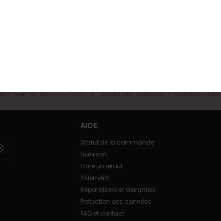
TRE PREMIÈRE
E*
res actus et nos offres exclusives.
ligne pour les nouveaux inscrits - Conditions détaillées disponibles dan
AIDE
Statut de la commande
Livraison
Faire un retour
Paiement
Réparations et Garanties
Protection des données
FAQ et contact