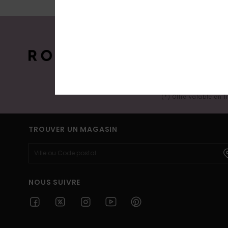
15% SUR VO
COMMAND
Abonnez-vous pour recevoir nos derniè
(*) Offre valable en 
TROUVER UN MAGASIN
NOUS SUIVRE