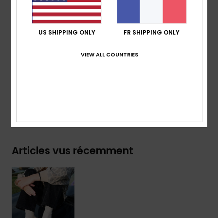
logos Roxy
Composition
Tige : 95 % cuir suédé, 5 % métal /
US SHIPPING ONLY
FR SHIPPING ONLY
Doublure : 100 % textile et fausse fourrure / Semelle
VIEW ALL COUNTRIES
extérieure : 100 % EVA
Traçabilité du produit (Loi Agec)
Livraison & Retours
Articles vus récemment