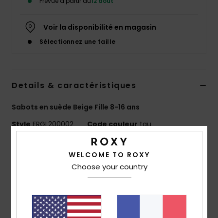
Prévue à partir du
12 août
Accessoires
néoprène
Voir la disponibilité en magasin
Sélectionnez une taille
Vêtements
Accessoires
Details & caractéristiques
Chaussures
Sabots en suède Beige Fille 8-16 ans
Style
ERGL200002
Code couleur
tau
Fitness
Caractéristiques
WELCOME TO ROXY
Snow
Choose your country
Tige :
95 % cuir suédé, 5 % boucle en métal avec
logo Roxy gravé
Swim
Doublure et semelle intérieure :
fourrure
synthétique douce et confortable 100 % textile
Semelle extérieure :
100 % EVA effet liège avec