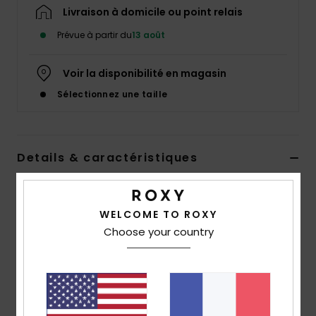
Accessoires
Livraison à domicile ou point relais
néoprène
Prévue à partir du
13 août
Vêtements
Voir la disponibilité en magasin
Sélectionnez une taille
Accessoires
Chaussures
Details & caractéristiques
Gilet en polaire sherpa Beige Fille 4-16
Fitness
Style
ERGPF03098
Code couleur
tgj8
WELCOME TO ROXY
Choose your country
Snow
Caractéristiques
Swim
Matière :
100 % polyester recyclé embossé
Doublure :
jersey sur le devant
Coupe :
coupe relaxed