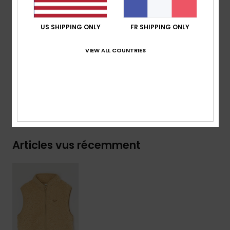
Fermeture :
zippée
Marquage :
broderie cœur Roxy sur la poitrine
US SHIPPING ONLY
FR SHIPPING ONLY
Composition
[Matière principale] 100% polyester recyclé
VIEW ALL COUNTRIES
Traçabilité du produit (Loi Agec)
Livraison & Retours
Articles vus récemment