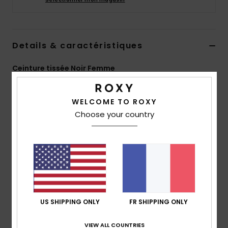
Accessoires
néoprène
Details & caractéristiques
Vêtements
Ceinture tissée Noir Femme
Accessoires
Style
ERJAA04513
Code couleur
kvj0
WELCOME TO ROXY
Chaussures
Caractéristiques
Choose your country
Matière :
sangle
Fitness
Boucle :
métal gravé
Composition
[Matière principale] 100% polyester
Snow
Traçabilité du produit (Loi Agec)
Swim
US SHIPPING ONLY
FR SHIPPING ONLY
Livraison & Retours
VIEW ALL COUNTRIES