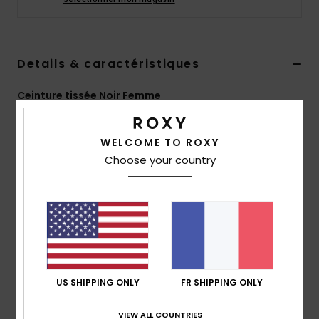
Accessoires
néoprène
Details & caractéristiques
Vêtements
Ceinture tissée Noir Femme
Accessoires
Style
ERJAA04513
Code couleur
kvj0
WELCOME TO ROXY
Chaussures
Caractéristiques
Choose your country
Matière :
sangle
Fitness
Boucle :
métal gravé
Composition
[Matière principale] 100% polyester
Snow
Traçabilité du produit (Loi Agec)
Swim
US SHIPPING ONLY
FR SHIPPING ONLY
Livraison & Retours
VIEW ALL COUNTRIES