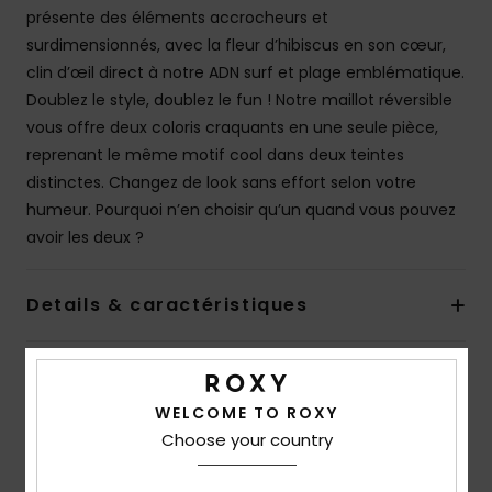
présente des éléments accrocheurs et
surdimensionnés, avec la fleur d’hibiscus en son cœur,
clin d’œil direct à notre ADN surf et plage emblématique.
Doublez le style, doublez le fun ! Notre maillot réversible
vous offre deux coloris craquants en une seule pièce,
reprenant le même motif cool dans deux teintes
distinctes. Changez de look sans effort selon votre
humeur. Pourquoi n’en choisir qu’un quand vous pouvez
avoir les deux ?
Details & caractéristiques
Livraison & Retours
WELCOME TO ROXY
Choose your country
Avis clients