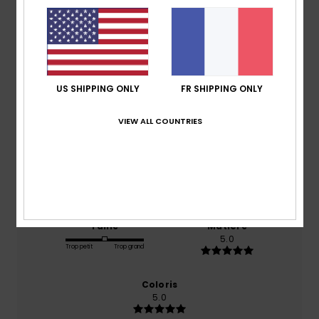
Note moyenne
5.0
/5
US SHIPPING ONLY
FR SHIPPING ONLY
basé sur
1 avis vérifiés
depuis juillet 2026
VIEW ALL COUNTRIES
100% de nos clients recommandent ce produit
Confort
Rapport qualité / prix
5.0
3.0
Taille
Matière
5.0
Trop petit
Trop grand
Coloris
5.0