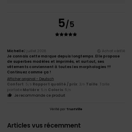
5
/5
Michelle
2 juillet 2026
Achat vérifié
Je connais cette marque depuis longtemps. Elle propose
de superbes modèles et imprimés, et surtout, ses
vêtements conviennent à toutes les morphologies !!!
Continuez comme ça !
Afficher original - Deutsch
Confort
: 5
Rapport qualité / prix
: 3
Taille
: Taille
/5
/5
parfaite
Matière
: 5
Coloris
: 5
/5
/5
Je recommande ce produit
Vérifié par
TrustVille
Articles vus récemment