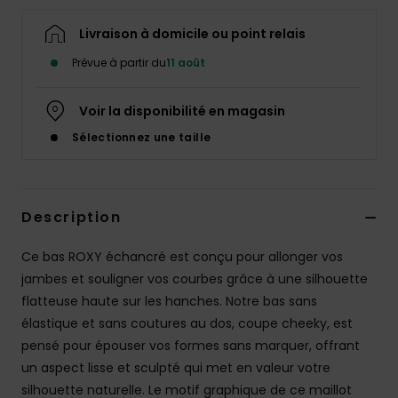
Accessoires
néoprène
Livraison à domicile ou point relais
Prévue à partir du
11 août
Vêtements
Voir la disponibilité en magasin
Accessoires
Sélectionnez une taille
Chaussures
Description
Fitness
Ce bas ROXY échancré est conçu pour allonger vos
jambes et souligner vos courbes grâce à une silhouette
Snow
flatteuse haute sur les hanches. Notre bas sans
élastique et sans coutures au dos, coupe cheeky, est
Swim
pensé pour épouser vos formes sans marquer, offrant
un aspect lisse et sculpté qui met en valeur votre
silhouette naturelle. Le motif graphique de ce maillot