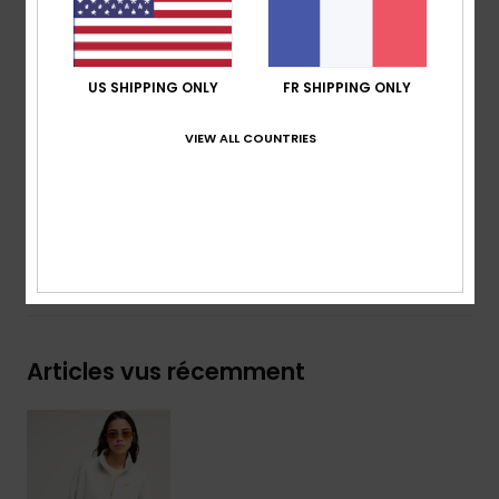
Poches latérales passepoilées
Broderie sur la poitrine
Bord-côte au bas et aux poignets
US SHIPPING ONLY
FR SHIPPING ONLY
Composition
[Matière Principale] 64 % coton, 36 %
VIEW ALL COUNTRIES
polyester recyclé
Traçabilité du produit (Loi Agec)
Livraison & Retours
Articles vus récemment