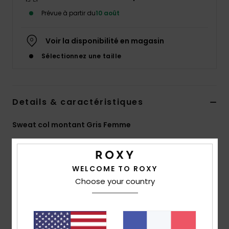
Accessoires
Prévue à partir du
10 août
néoprène
Voir la disponibilité en magasin
Vêtements
Sélectionnez une taille
Accessoires
Details & caractéristiques
Chaussures
Sweat col montant Gris Femme
Fitness
Style
ERJFT05137
Code couleur
sdth
Caractéristiques
Snow
WELCOME TO ROXY
Choose your country
Matière :
molleton 64 % coton, 36 % polyester
Swim
recyclé
Coupe :
coupe oversize
Épaules tombantes