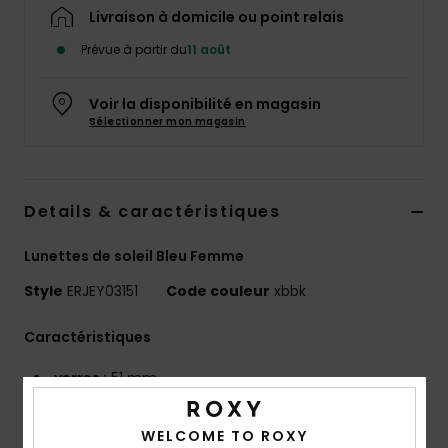
Accessoires
Livraison à domicile ou point relais
néoprène
Prévue à partir du
11 août
Vêtements
Voir la disponibilité en magasin
Sélectionner mon magasin
Accessoires
Details & caractéristiques
Chaussures
Lunettes de soleil Bleu Femme
Fitness
Style
ERJEY03151
Code couleur
xbbk
Snow
Caractéristiques
verres :
51 mm
Swim
Pont :
20 mm
Branche :
145
WELCOME TO ROXY