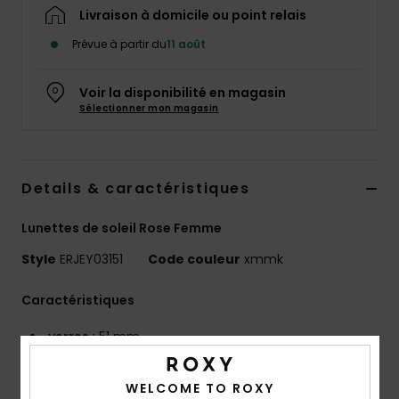
Accessoires
Livraison à domicile ou point relais
néoprène
Prévue à partir du
11 août
Vêtements
Voir la disponibilité en magasin
Sélectionner mon magasin
Accessoires
Details & caractéristiques
Chaussures
Lunettes de soleil Rose Femme
Fitness
Style
ERJEY03151
Code couleur
xmmk
Snow
Caractéristiques
verres :
51 mm
Swim
Pont :
20 mm
Branche :
145
WELCOME TO ROXY