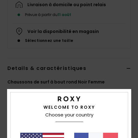
Accessoires
Livraison à domicile ou point relais
néoprène
Prévue à partir du
11 août
Vêtements
Voir la disponibilité en magasin
Sélectionnez une taille
Accessoires
Chaussures
Details & caractéristiques
Chaussons de surf à bout rond Noir Femme
Fitness
Style
ERJWW03022
Code couleur
kvj0
Snow
Caractéristiques
WELCOME TO ROXY
Choose your country
Swim
Matière : néoprène FREEMAX
Coutures : couture GBS collées et cousues à point
invisible