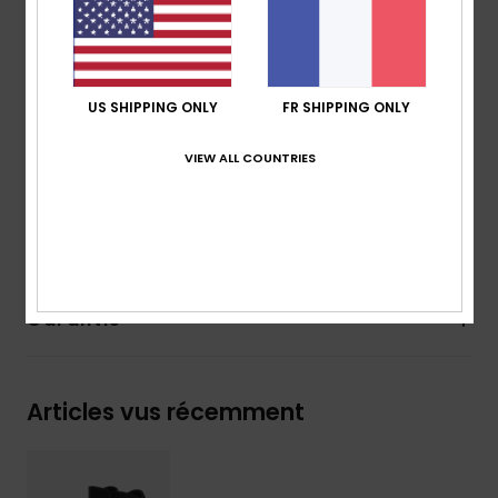
Détails : boucle ergonomique à l'arrière de la cheville
Bande auto-agrippante au niveau du cou-de-pied
Composition
[Matière principale] 83% nylon, 17%
US SHIPPING ONLY
FR SHIPPING ONLY
élasthanne
VIEW ALL COUNTRIES
Traçabilité du produit (Loi Agec)
Livraison & Retours
Garantie
Articles vus récemment