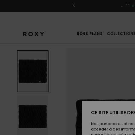
Passer
à
r / S'inscrire
🏄‍♀️
R
l'information
sur
le
produit
BONS PLANS
COLLECTION
CE SITE UTILISE D
Nos partenaires et no
accéder à des informa
navigation et votre ad