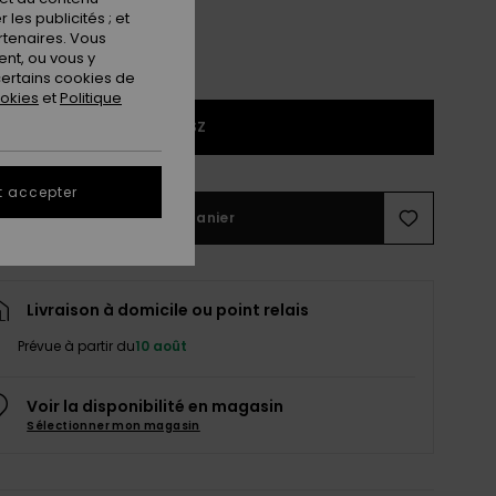
les publicités ; et
rtenaires. Vous
nt, ou vous y
ertains cookies de
ookies
et
Politique
1SZ
t accepter
Ajouter au panier
Livraison à domicile ou point relais
Prévue à partir du
10 août
Voir la disponibilité en magasin
Sélectionner mon magasin