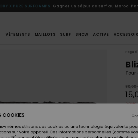
OXY X PURE SURFCAMPS
Gagnez un séjour de surf au Maroc
Par
S
VÊTEMENTS
MAILLOTS
SURF
SNOW
ACTIVE
ACCESSOIR
Page d'
Bl
Tour 
30,00
15,
BONS 
ES COOKIES
Con
Coule
us-mêmes utilisons des cookies ou une technologie équivalente pour
tions sur votre appareil. Ces informations personnelles (comme v
resse IP) peuvent être utilisées pour vous présenter des publications