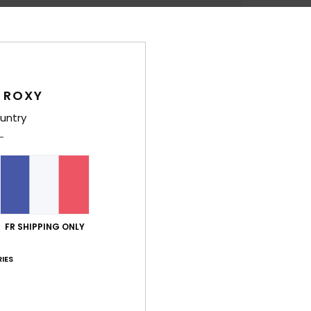
Deta
Tour 
Style
 ROXY
Carac
untry
m
d
A
Comp
Traça
FR SHIPPING ONLY
IES
Livr