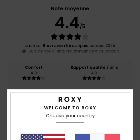
Note moyenne
4.4
/5
basé sur
5 avis vérifiés
depuis octobre 2025
60% de nos clients recommandent ce produit
Confort
Rapport qualité / prix
4.0
4.0
Taille
Matière
4.8
Trop petit
Trop grand
WELCOME TO ROXY
Choose your country
Coloris
4.8