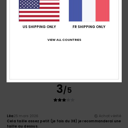
5
/5
US SHIPPING ONLY
FR SHIPPING ONLY
VIEW ALL COUNTRIES
Heidi
8 juillet 2026
Achat vérifié
J'adore ces baskets et elles étaient à un bon prix
Afficher original - Castellano
Confort
: 5
Rapport qualité / prix
: 5
Taille
: Taille
/5
/5
parfaite
Matière
: 5
Coloris
: 5
/5
/5
Je recommande ce produit
3
/5
Léa
25 mars 2026
Achat vérifié
Cela taille assez petit (je fais du 38) je recommanderai une
taille au dessus.