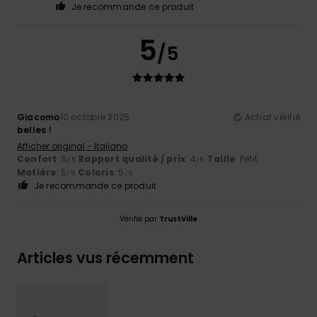
Je recommande ce produit
5
/5
Giacomo
10 octobre 2025
Achat vérifié
belles !
Afficher original - Italiano
Confort
: 5
Rapport qualité / prix
: 4
Taille
: Petit
/5
/5
Matière
: 5
Coloris
: 5
/5
/5
Je recommande ce produit
Vérifié par
TrustVille
Articles vus récemment