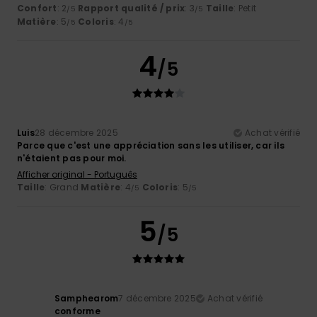
Confort
: 2
Rapport qualité / prix
: 3
Taille
: Petit
/5
/5
Matière
: 5
Coloris
: 4
/5
/5
4
/5
Luis
28 décembre 2025
Achat vérifié
Parce que c'est une appréciation sans les utiliser, car ils
n'étaient pas pour moi.
Afficher original - Português
Taille
: Grand
Matière
: 4
Coloris
: 5
/5
/5
5
/5
Samphearom
7 décembre 2025
Achat vérifié
conforme