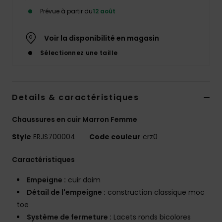
Accessoires
Prévue à partir du
12 août
néoprène
Voir la disponibilité en magasin
Vêtements
Sélectionnez une taille
Accessoires
Details & caractéristiques
Chaussures
Chaussures en cuir Marron Femme
Fitness
Style
ERJS700004
Code couleur
crz0
Caractéristiques
Snow
Empeigne :
cuir daim
Swim
Détail de l'empeigne :
construction classique moc
toe
Système de fermeture :
Lacets ronds bicolores