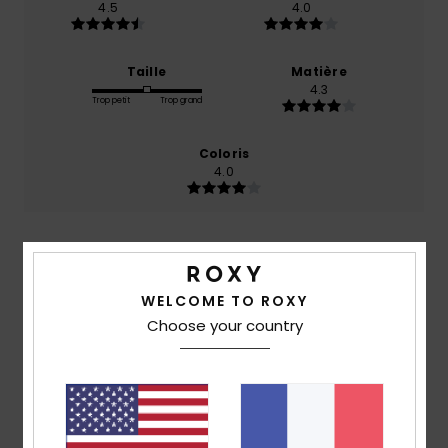
4.5
4.0
Taille
Matière
4.3
Trop petit
Trop grand
Coloris
4.0
5
/5
WELCOME TO ROXY
Choose your country
Client anonyme vérifié
24 janvier 2026
Achat vérifié
Esthétique et chaud ! Je l'adore
Confort
: 5
Rapport qualité / prix
: 5
Taille
: Trop grand
/5
/5
Matière
: 5
Coloris
: 5
/5
/5