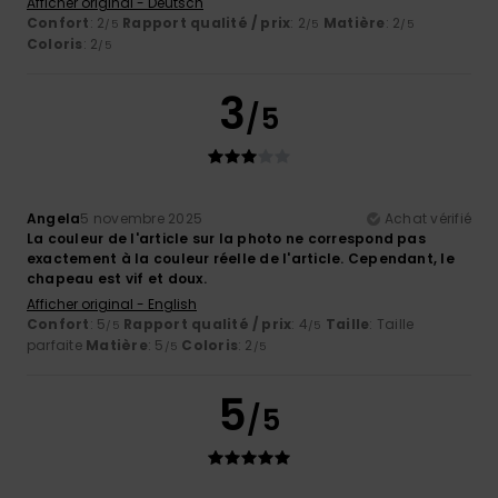
Afficher original - Deutsch
Confort
: 2
Rapport qualité / prix
: 2
Matière
: 2
/5
/5
/5
Coloris
: 2
/5
3
/5
Angela
5 novembre 2025
Achat vérifié
La couleur de l'article sur la photo ne correspond pas
exactement à la couleur réelle de l'article. Cependant, le
chapeau est vif et doux.
Afficher original - English
Confort
: 5
Rapport qualité / prix
: 4
Taille
: Taille
/5
/5
parfaite
Matière
: 5
Coloris
: 2
/5
/5
5
/5