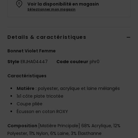
Voir la disponibilité en magasin
Accessoires
Sélectionner mon magasin
néoprène
Vêtements
Details & caractéristiques
Accessoires
Bonnet Violet Femme
Style
ERJHA04447
Code couleur
phr0
Chaussures
Caractéristiques
Fitness
Matière :
polyester, acrylique et laine mélangés
1x1 côte plate tricotée
Snow
Coupe pliée
Écusson en coton ROXY
Swim
Composition
[Matière Principale] 68% Acrylique, 12%
Polyester, 11% Nylon, 6% Laine, 3% Élasthanne