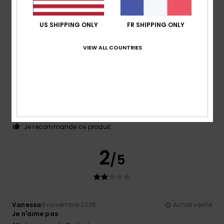
Je recommande ce produit
5
US SHIPPING ONLY
FR SHIPPING ONLY
/5
VIEW ALL COUNTRIES
Edeltraud
10 décembre 2025
Achat vérifié
Super matière, superbe couleur
Afficher original - Deutsch
Confort
: 5
Rapport qualité / prix
: 5
Taille
: Petit
/5
/5
Matière
: 5
Coloris
: 5
/5
/5
Je recommande ce produit
2
/5
Vanessa
6 novembre 2025
Achat vérifié
Je n'aime pas