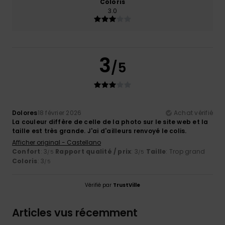
Coloris
3.0
3
/5
Dolores
18 février 2026
Achat vérifié
La couleur diffère de celle de la photo sur le site web et la
taille est très grande. J'ai d'ailleurs renvoyé le colis.
Afficher original - Castellano
Confort
: 3
Rapport qualité / prix
: 3
Taille
: Trop grand
/5
/5
Coloris
: 3
/5
Vérifié par
TrustVille
Articles vus récemment