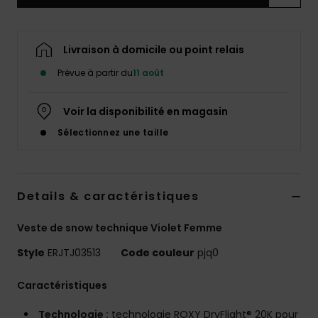
Accessoires
néoprène
Livraison à domicile ou point relais
Vêtements
Prévue à partir du
11 août
Accessoires
Voir la disponibilité en magasin
Sélectionnez une taille
Chaussures
Fitness
Details & caractéristiques
Veste de snow technique Violet Femme
Snow
Style
ERJTJ03513
Code couleur
pjq0
Swim
Caractéristiques
Technologie :
technologie ROXY DryFlight® 20K pour