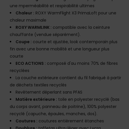
une mperméabilité et respirabilité ultimes
Chaleur :
ROXY WarmFlight X3 PrimaLoft pour une
chaleur maximale
ROXY WARMLINK :
compatible avec la ceinture
chauffante (vendue séparément).
Coupe :
courte et ajustée, look contemporain plus
fin avec une bonne mobilité et une longueur plus
courte
ECO ACTIONS :
composé d'au moins 70% de fibres
recyclées
La couche extérieure contient du fil fabriqué à partir
de déchets textiles recyclés
Revêtement déperlant sans PFAS
Matière extérieure :
toile en polyester recyclé (bas
du corps avant, panneau de poitrine), 100% polyester
recyclé (capuche, épaules, manches, dos).
Coutures :
coutures entièrement étanches
Doublure :
taffetas ultra-léger avec Lycra