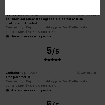
Françoise
30 juin 2026
Achat vérifié
ce TShirt est super très agréable à porter et bien
protecteur du soleil
Confort
: 5
Rapport qualité / prix
: 5
Taille
: Taille
/5
/5
parfaite
Matière
: 5
Coloris
: 5
/5
/5
Je recommande ce produit
5
/5
Christine
30 juin 2026
Achat vérifié
Très joli produit
Confort
: 5
Rapport qualité / prix
: 5
Taille
: Taille
/5
/5
parfaite
Matière
: 5
Coloris
: 5
/5
/5
Je recommande ce produit
5