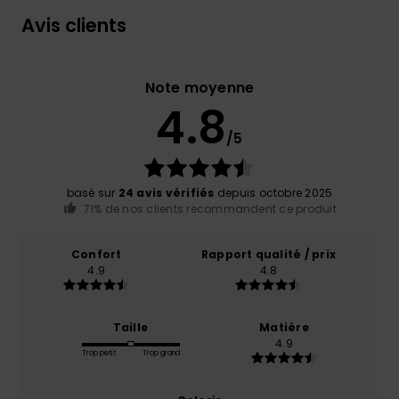
Avis clients
Note moyenne
4.8
/5
basé sur
24 avis vérifiés
depuis octobre 2025
71% de nos clients recommandent ce produit
Confort
Rapport qualité / prix
4.9
4.8
Taille
Matière
4.9
Trop petit
Trop grand