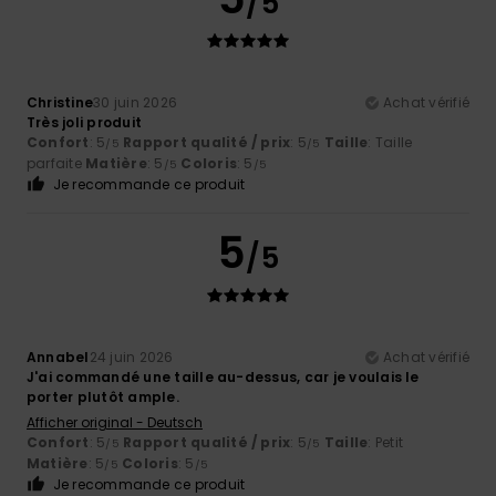
/5
Christine
30 juin 2026
Achat vérifié
Très joli produit
Confort
: 5
Rapport qualité / prix
: 5
Taille
: Taille
/5
/5
parfaite
Matière
: 5
Coloris
: 5
/5
/5
Je recommande ce produit
5
/5
Annabel
24 juin 2026
Achat vérifié
J'ai commandé une taille au-dessus, car je voulais le
porter plutôt ample.
Afficher original - Deutsch
Confort
: 5
Rapport qualité / prix
: 5
Taille
: Petit
/5
/5
Matière
: 5
Coloris
: 5
/5
/5
Je recommande ce produit