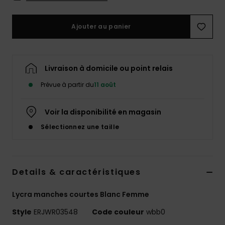
Accessoires
néoprène
Ajouter au panier
Vêtements
Livraison à domicile ou point relais
Accessoires
Prévue à partir du
11 août
Chaussures
Voir la disponibilité en magasin
Sélectionnez une taille
Fitness
Snow
Details & caractéristiques
Lycra manches courtes Blanc Femme
Swim
Style
ERJWR03548
Code couleur
wbb0