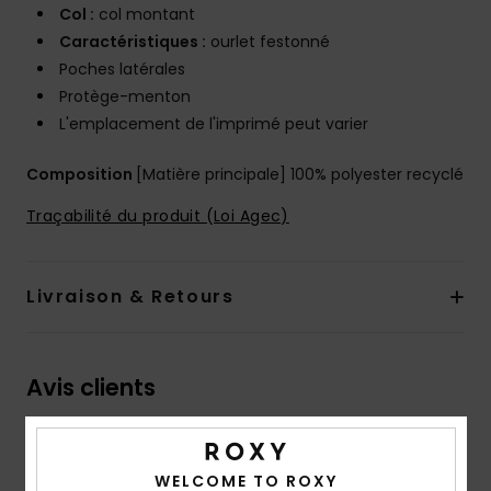
Col :
col montant
Caractéristiques :
ourlet festonné
Poches latérales
Protège-menton
L'emplacement de l'imprimé peut varier
Composition
[Matière principale] 100% polyester recyclé
Traçabilité du produit (Loi Agec)
Livraison & Retours
Avis clients
Note moyenne
WELCOME TO ROXY