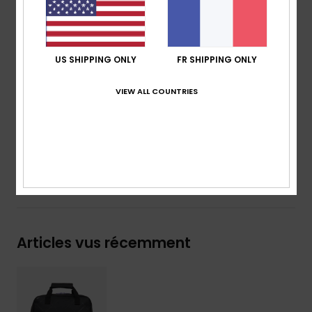
Renfort :
panneau dorsal rembourré
Caractéristiques :
sangle de fixation sur valise
Marquage :
plaque métallique Roxy
Dimensions :
36,5 [H] x 31,2 [L] x 11 [P] cm
US SHIPPING ONLY
FR SHIPPING ONLY
Volume :
13 L
VIEW ALL COUNTRIES
Composition
[Matière principale] 100% polyester
Traçabilité du produit (Loi Agec)
Livraison & Retours
Articles vus récemment