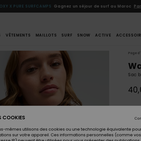
OXY X PURE SURFCAMPS
Gagnez un séjour de surf au Maroc
Par
S
VÊTEMENTS
MAILLOTS
SURF
SNOW
ACTIVE
ACCESSOIR
Page d'
Wa
Sac 
40,
Coule
ES COOKIES
Con
us-mêmes utilisons des cookies ou une technologie équivalente pour
tions sur votre appareil. Ces informations personnelles (comme v
resse IP) peuvent être utilisées pour vous présenter des publications