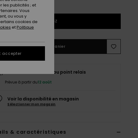
les publicités ; et
rtenaires. Vous
nt, ou vous y
1SZ
ertains cookies de
ookies
et
Politique
Ajouter au panier
t accepter
Livraison à domicile ou point relais
Prévue à partir du
12 août
Voir la disponibilité en magasin
Sélectionner mon magasin
ils & caractéristiques