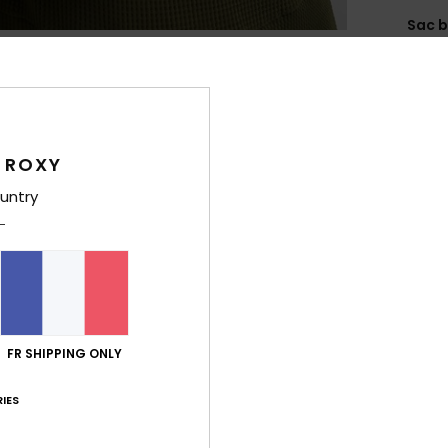
Sac b
Style
Carac
M
 ROXY
C
untry
S
C
É
D
V
Comp
FR SHIPPING ONLY
Traça
IES