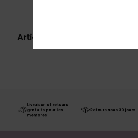
Articles vus récemment
Livraison et retours
gratuits pour les
Retours sous 30 jours
membres