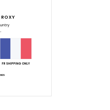
Deta
Vest
 ROXY
Style
untry
Carac
M
visc
C
E
FR SHIPPING ONLY
F
A
IES
M
Comp
Traça