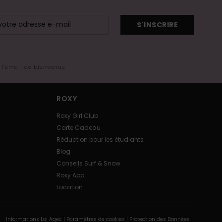
S'INSCRIRE
s l'email de bienvenue
ROXY
Roxy Girl Club
Carte Cadeau
Réduction pour les étudiants
Blog
Conseils Surf & Snow
Roxy App
Location
Informations Loi Agec |
Paramètres de cookies |
Protection des Données |