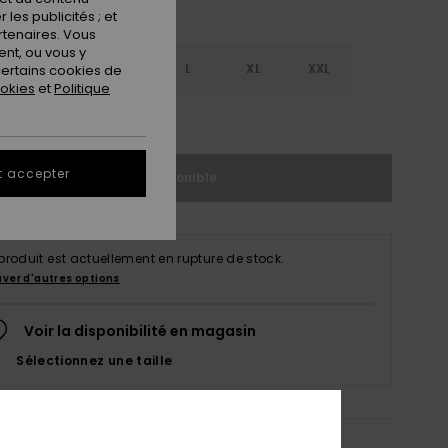
les publicités ; et
rtenaires. Vous
nt, ou vous y
S
S
M
L
XL
XXL
ertains cookies de
ookies
et
Politique
ir le Guide des tailles
t accepter
Indisponible
produit est actuellement en rupture de stock.
uver d'autres options
Voir la disponibilité en magasin
Sélectionnez une taille