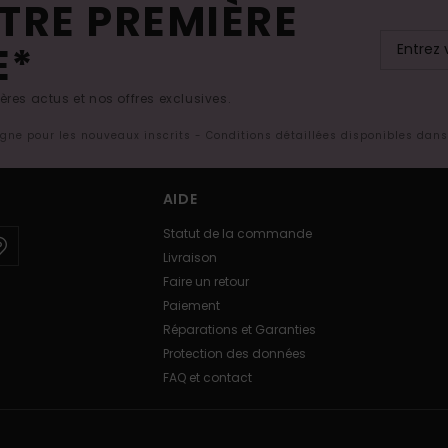
TRE PREMIÈRE
E*
res actus et nos offres exclusives.
ligne pour les nouveaux inscrits - Conditions détaillées disponibles dan
AIDE
Statut de la commande
Livraison
Faire un retour
Paiement
Réparations et Garanties
Protection des données
FAQ et contact