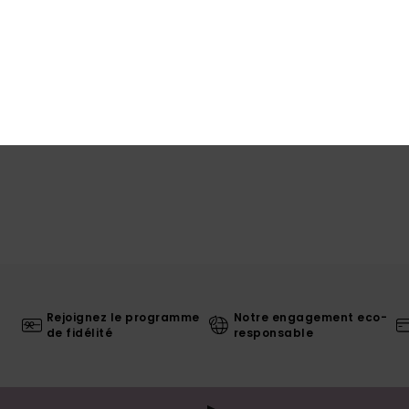
Livr
Rejoignez le programme
Notre engagement eco-
de fidélité
responsable