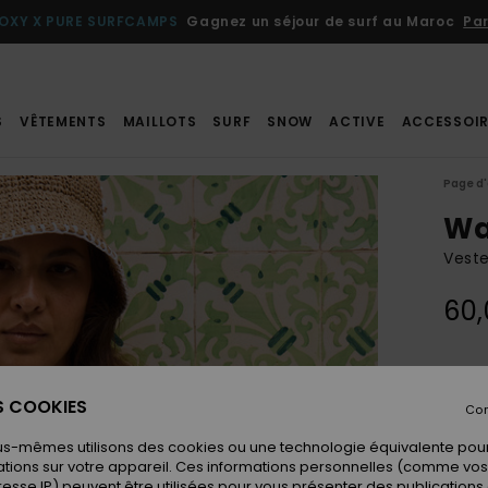
OXY X PURE SURFCAMPS
Gagnez un séjour de surf au Maroc
Par
S
VÊTEMENTS
MAILLOTS
SURF
SNOW
ACTIVE
ACCESSOIR
Page d'
Wa
Vest
60,
Coule
ES COOKIES
Con
us-mêmes utilisons des cookies ou une technologie équivalente pour
tions sur votre appareil. Ces informations personnelles (comme v
resse IP) peuvent être utilisées pour vous présenter des publications