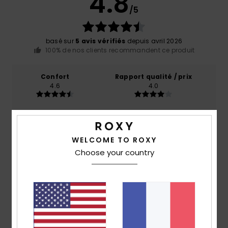
4.8
/5
basé sur
5 avis vérifiés
depuis avril 2026
100% de nos clients recommandent ce produit
Confort
Rapport qualité / prix
4.6
4.0
Taille
Matière
4.6
Trop petit
Trop grand
WELCOME TO ROXY
Choose your country
Coloris
4.8
5
/5