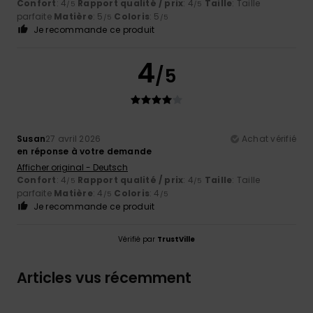
Confort
: 4
Rapport qualité / prix
: 4
Taille
: Taille
/5
/5
parfaite
Matière
: 5
Coloris
: 5
/5
/5
Je recommande ce produit
4
/5
Susan
27 avril 2026
Achat vérifié
en réponse à votre demande
Afficher original - Deutsch
Confort
: 4
Rapport qualité / prix
: 4
Taille
: Taille
/5
/5
parfaite
Matière
: 4
Coloris
: 4
/5
/5
Je recommande ce produit
Vérifié par
TrustVille
Articles vus récemment