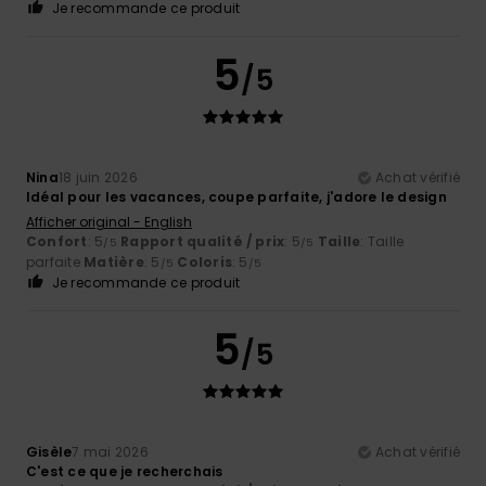
Je recommande ce produit
5
/5
Nina
18 juin 2026
Achat vérifié
Idéal pour les vacances, coupe parfaite, j'adore le design
Afficher original - English
Confort
: 5
Rapport qualité / prix
: 5
Taille
: Taille
/5
/5
parfaite
Matière
: 5
Coloris
: 5
/5
/5
Je recommande ce produit
5
/5
Gisèle
7 mai 2026
Achat vérifié
C'est ce que je recherchais