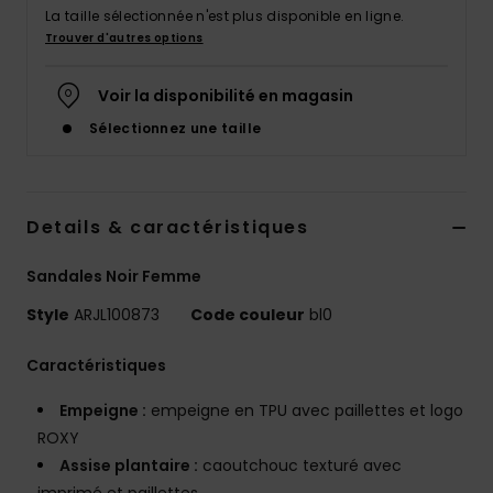
Accessoires
La taille sélectionnée n'est plus disponible en ligne.
néoprène
Trouver d'autres options
Voir la disponibilité en magasin
Vêtements
Sélectionnez une taille
Accessoires
Details & caractéristiques
Chaussures
Sandales Noir Femme
Fitness
Style
ARJL100873
Code couleur
bl0
Snow
Caractéristiques
Empeigne :
empeigne en TPU avec paillettes et logo
Swim
ROXY
Assise plantaire :
caoutchouc texturé avec