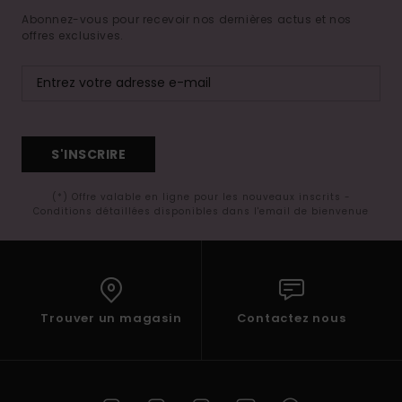
Abonnez-vous pour recevoir nos dernières actus et nos
offres exclusives.
S'INSCRIRE
(*) Offre valable en ligne pour les nouveaux inscrits -
Conditions détaillées disponibles dans l'email de bienvenue
Trouver un magasin
Contactez nous