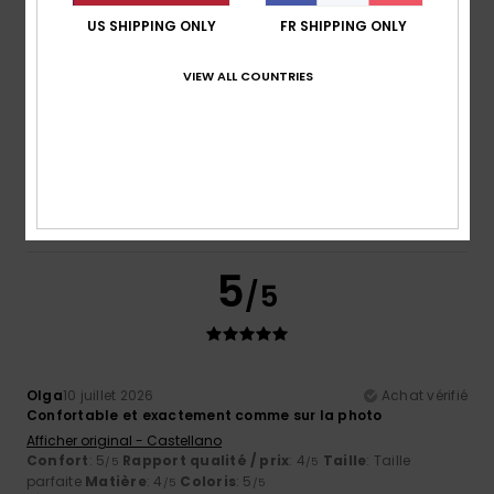
US SHIPPING ONLY
FR SHIPPING ONLY
VIEW ALL COUNTRIES
Jo
10 juillet 2026
Achat vérifié
Je les adore. Parfaits pour les journées à la plage et à la
piscine.
Afficher original - English
Confort
: 5
Rapport qualité / prix
: 3
Taille
: Taille
/5
/5
parfaite
Matière
: 5
Coloris
: 5
/5
/5
Je recommande ce produit
5
/5
Olga
10 juillet 2026
Achat vérifié
Confortable et exactement comme sur la photo
Afficher original - Castellano
Confort
: 5
Rapport qualité / prix
: 4
Taille
: Taille
/5
/5
parfaite
Matière
: 4
Coloris
: 5
/5
/5