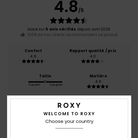
4.8
/5
basé sur
5 avis vérifiés
depuis avril 2026
100% de nos clients recommandent ce produit
Confort
Rapport qualité / prix
4.6
4.0
Taille
Matière
4.6
Trop petit
Trop grand
Coloris
4.8
WELCOME TO ROXY
Choose your country