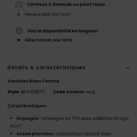
Accessoires
Livraison à domicile ou point relais
néoprène
Prévue à partir du
11 août
Vêtements
Voir la disponibilité en magasin
Sélectionnez une taille
Accessoires
Chaussures
Details & caractéristiques
Sandales Blanc Femme
Fitness
Style
ARJL100873
Code couleur
wcg
Snow
Caractéristiques
Empeigne :
empeigne en TPU avec paillettes et logo
Swim
ROXY
Assise plantaire :
caoutchouc texturé avec