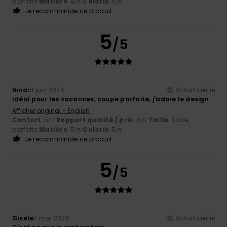
parfaite
Matière
: 4
Coloris
: 5
/5
/5
Je recommande ce produit
5
/5
Nina
18 juin 2026
Achat vérifié
Idéal pour les vacances, coupe parfaite, j'adore le design
Afficher original - English
Confort
: 5
Rapport qualité / prix
: 5
Taille
: Taille
/5
/5
parfaite
Matière
: 5
Coloris
: 5
/5
/5
Je recommande ce produit
5
/5
Gisèle
7 mai 2026
Achat vérifié