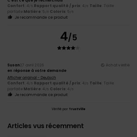
C'est ce que je recherchais
Confort
: 4
Rapport qualité / prix
: 4
Taille
: Taille
/5
/5
parfaite
Matière
: 5
Coloris
: 5
/5
/5
Je recommande ce produit
4
/5
Susan
27 avril 2026
Achat vérifié
en réponse à votre demande
Afficher original - Deutsch
Confort
: 4
Rapport qualité / prix
: 4
Taille
: Taille
/5
/5
parfaite
Matière
: 4
Coloris
: 4
/5
/5
Je recommande ce produit
Vérifié par
TrustVille
Articles vus récemment