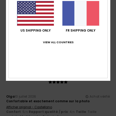
5
/5
Jo
10 juillet 2026
Achat vérifié
US SHIPPING ONLY
FR SHIPPING ONLY
Je les adore. Parfaits pour les journées à la plage et à la
piscine.
Afficher original - English
VIEW ALL COUNTRIES
Confort
: 5
Rapport qualité / prix
: 3
Taille
: Taille
/5
/5
parfaite
Matière
: 5
Coloris
: 5
/5
/5
Je recommande ce produit
5
/5
Olga
10 juillet 2026
Achat vérifié
Confortable et exactement comme sur la photo
Afficher original - Castellano
Confort
: 5
Rapport qualité / prix
: 4
Taille
: Taille
/5
/5