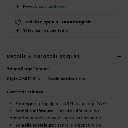
Accessoires
Prévue à partir du
11 août
néoprène
Voir la disponibilité en magasin
Vêtements
Sélectionnez une taille
Accessoires
Details & caractéristiques
Chaussures
Tongs Beige Femme
Fitness
Style
ARJL100915
Code couleur
cpg
Caractéristiques
Snow
Empeigne :
empeigne en TPU avec logo ROXY
Swim
Semelle intérieure :
semelle intérieure en
caoutchouc texturé avec logo ROXY imprimé
semelle extérieure :
semelle extérieure en