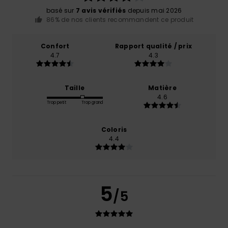
basé sur
7 avis vérifiés
depuis mai 2026
86% de nos clients recommandent ce produit
Confort
Rapport qualité / prix
4.7
4.3
Taille
Matière
4.6
Trop petit
Trop grand
Coloris
4.4
5
/5