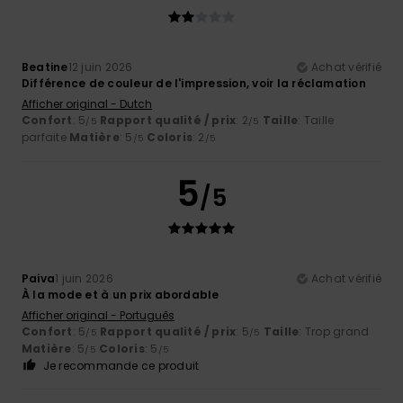
Beatine
12 juin 2026
Achat vérifié
Différence de couleur de l'impression, voir la réclamation
Afficher original - Dutch
Confort
: 5
Rapport qualité / prix
: 2
Taille
: Taille
/5
/5
parfaite
Matière
: 5
Coloris
: 2
/5
/5
5
/5
Paiva
1 juin 2026
Achat vérifié
À la mode et à un prix abordable
Afficher original - Português
Confort
: 5
Rapport qualité / prix
: 5
Taille
: Trop grand
/5
/5
Matière
: 5
Coloris
: 5
/5
/5
Je recommande ce produit