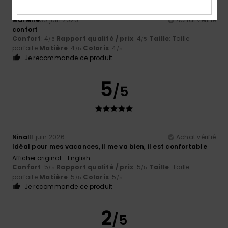
Marielle
30 juin 2026
Achat vérifié
confort
Confort
: 4
Rapport qualité / prix
: 4
Taille
: Taille
/5
/5
parfaite
Matière
: 4
Coloris
: 4
/5
/5
Je recommande ce produit
5
/5
Nina
18 juin 2026
Achat vérifié
Idéal pour mes vacances, il me va bien, il est confortable
Afficher original - English
Confort
: 5
Rapport qualité / prix
: 5
Taille
: Taille
/5
/5
parfaite
Matière
: 5
Coloris
: 5
/5
/5
Je recommande ce produit
2
/5