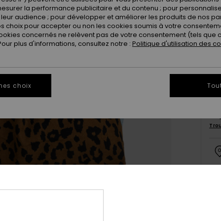
esurer la performance publicitaire et du contenu ; pour personnaliser 
leur audience ; pour développer et améliorer les produits de nos pa
 choix pour accepter ou non les cookies soumis à votre consenteme
ookies concernés ne relèvent pas de votre consentement (tels que c
ur plus d'informations, consultez notre :
Politique d'utilisation des c
mes choix
Tou
Ce 
Tro
Deta