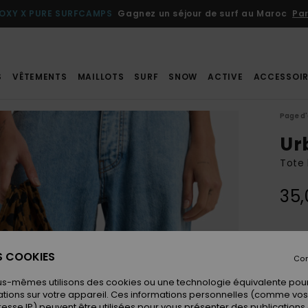
OXY X PURE SURFCAMPS
Gagnez un séjour de surf au Maroc
Par
S
VÊTEMENTS
MAILLOTS
SURF
SNOW
ACTIVE
ACCESSOIR
Page d'
Ur
Tote
35,
Coule
ES COOKIES
Con
us-mêmes utilisons des cookies ou une technologie équivalente pour
tions sur votre appareil. Ces informations personnelles (comme v
resse IP) peuvent être utilisées pour vous présenter des publications