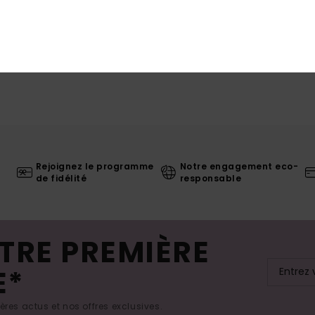
Rejoignez le programme
Notre engagement eco-
de fidélité
responsable
TRE PREMIÈRE
E*
res actus et nos offres exclusives.