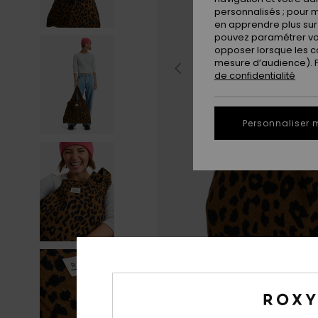
personnalisés ; pour m
en apprendre plus sur 
pouvez paramétrer vos
opposer lorsque les c
mesure d’audience). Po
de confidentialité
Personnaliser 