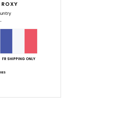
Tote
 ROXY
untry
Style
Carac
M
C
É
FR SHIPPING ONLY
D
IES
Comp
Traça
Livr