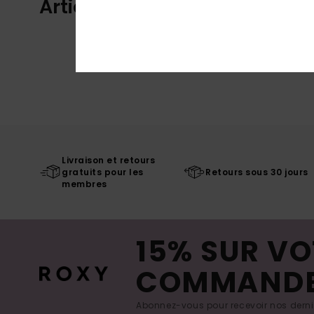
Articles vus récemment
Livraison et retours
gratuits pour les
Retours sous 30 jours
membres
15% SUR VO
COMMAND
Abonnez-vous pour recevoir nos derniè