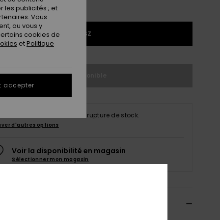
les publicités ; et
rtenaires. Vous
nt, ou vous y
1SZ
ertains cookies de
ookies
et
Politique
Indisponible
t accepter
produit est actuellement en rupture de stock.
uver d'autres options
Voir la disponibilité en magasin
Sélectionner mon magasin
ils & caractéristiques