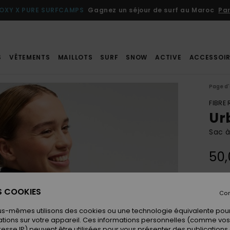
OXY X PURE SURFCAMPS
Gagnez un séjour de surf au Maroc
Par
S
VÊTEMENTS
MAILLOTS
SURF
SNOW
ACTIVE
ACCESSOIR
Page d'
FIBRE
Ur
Sac à
50,
Coule
ES COOKIES
Con
us-mêmes utilisons des cookies ou une technologie équivalente pour
tions sur votre appareil. Ces informations personnelles (comme v
resse IP) peuvent être utilisées pour vous présenter des publications