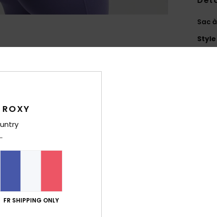
Deta
Sac à
Style
Carac
M
recy
C
 ROXY
1
untry
2
B
R
C
D
14 [
FR SHIPPING ONLY
V