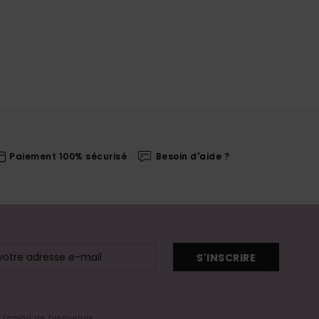
Paiement 100% sécurisé
Besoin d'aide ?
S'INSCRIRE
s l'email de bienvenue