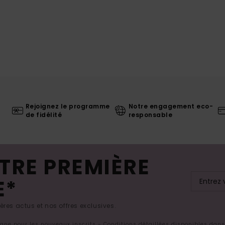
Rejoignez le programme
Notre engagement eco-
de fidélité
responsable
TRE PREMIÈRE
E*
res actus et nos offres exclusives.
ligne pour les nouveaux inscrits - Conditions détaillées disponibles dan