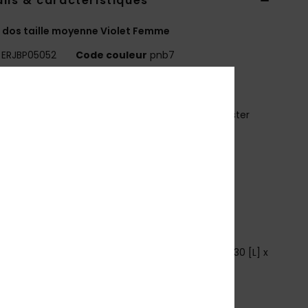
ils & caractéristiques
 dos taille moyenne Violet Femme
ERJBP05052
Code couleur
pnb7
téristiques
atière :
polyester recyclé 600D imprimé / polyester
clé 150D
ompartiments :
1 compartiment principal zippé
 compartiment intérieur pour ordinateur
 poches latérales pour bouteille
retelles :
rembourrées et ajustables
enfort :
panneau dorsal rembourré
aractéristiques :
écusson Roxy tissé
imensions :
16,14″ [H] x 11,8″ [L] x 5,5″ [P] / 41 [H] x 30 [L] x
P] cm
olume :
17.22 L