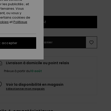
les publicités ; et
rtenaires. Vous
nt, ou vous y
ertains cookies de
ookies
et
Politique
1SZ
Ajouter au panier
t accepter
Livraison à domicile ou point relais
Prévue à partir du
10 août
Voir la disponibilité en magasin
Sélectionner mon magasin