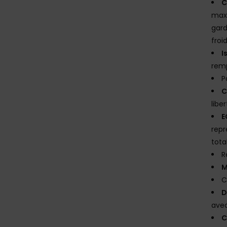
C
maxi
gard
froi
I
remp
P
C
libe
E
repr
tota
R
M
C
D
avec
C