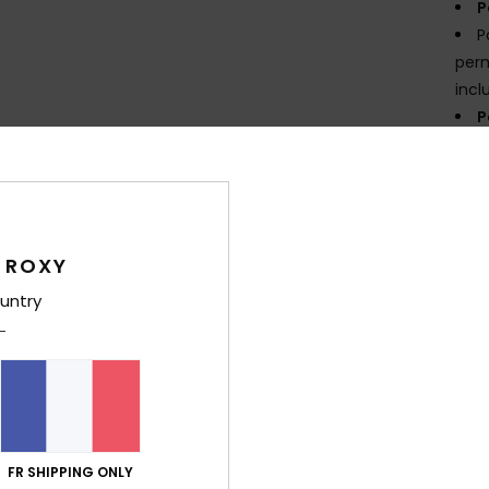
P
P
perm
incl
P
A
sang
Comp
Traça
 ROXY
untry
Livr
FR SHIPPING ONLY