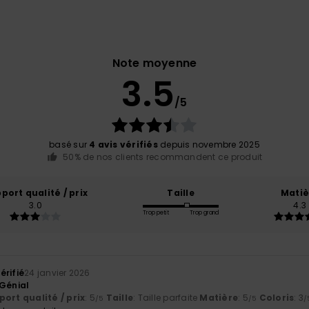
Note moyenne
3.5
/5
basé sur
4 avis vérifiés
depuis novembre 2025
50% de nos clients recommandent ce produit
port qualité / prix
Taille
Matiè
3.0
4.3
Trop petit
Trop grand
érifié
24 janvier 2026
 Génial
ort qualité / prix
: 5
Taille
: Taille parfaite
Matière
: 5
Coloris
: 3
/5
/5
/