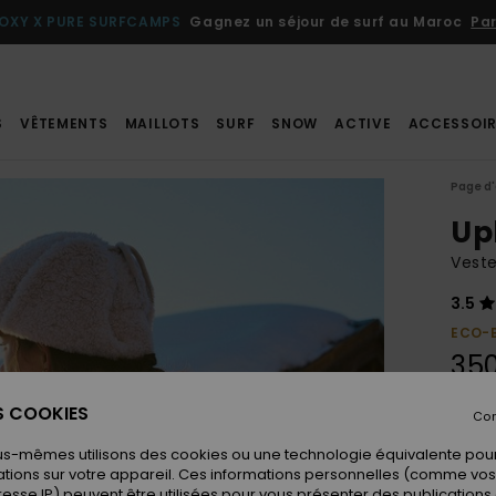
OXY X PURE SURFCAMPS
Gagnez un séjour de surf au Maroc
Par
S
VÊTEMENTS
MAILLOTS
SURF
SNOW
ACTIVE
ACCESSOIR
Page d'
Up
Veste
3.5
ECO-
35
ES COOKIES
Con
Coule
us-mêmes utilisons des cookies ou une technologie équivalente pour
tions sur votre appareil. Ces informations personnelles (comme v
resse IP) peuvent être utilisées pour vous présenter des publications