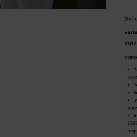
Deta
Veste
Style
Carac
T
WARM
P
B
S
pour
I
(5,
resp