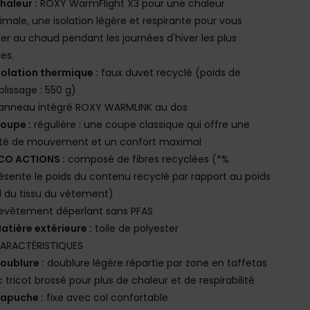
haleur :
ROXY WarmFlight X3 pour une chaleur
male, une isolation légère et respirante pour vous
er au chaud pendant les journées d'hiver les plus
des.
solation thermique :
faux duvet recyclé (poids de
lissage : 550 g)
anneau intégré ROXY WARMLINK au dos
oupe :
régulière : une coupe classique qui offre une
rté de mouvement et un confort maximal
CO ACTIONS :
composé de fibres recyclées (*%
ésente le poids du contenu recyclé par rapport au poids
l du tissu du vêtement)
evêtement déperlant sans PFAS
atière extérieure :
toile de polyester
ARACTÉRISTIQUES
oublure :
doublure légère répartie par zone en taffetas
 tricot brossé pour plus de chaleur et de respirabilité
apuche :
fixe avec col confortable