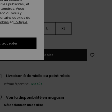
les publicités ; et
rtenaires. Vous
nt, ou vous y
ertains cookies de
ookies
et
Politique
S
S
M
L
XL
ir le Guide des tailles
t accepter
Ajouter au panier
Livraison à domicile ou point relais
Prévue à partir du
12 août
Voir la disponibilité en magasin
Sélectionnez une taille