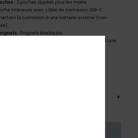
oches :
2 poches zippées pour les mains
oche intérieure avec câble de connexion USB-C
ettant la connexion à une batterie externe (non-
use).
oignets :
Poignets élastiqués
justement de l'ourlet avec un cordon élastique et une
le.
osition
[Matière Principale] 100% Polyester
bilité du produit (Loi Agec)
aison & Retours