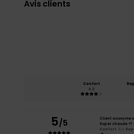
Avis clients
Confort
Rap
4.0
5
Client anonyme v
/5
Super chaude !!!
Confort
: 5
Rapp
/5