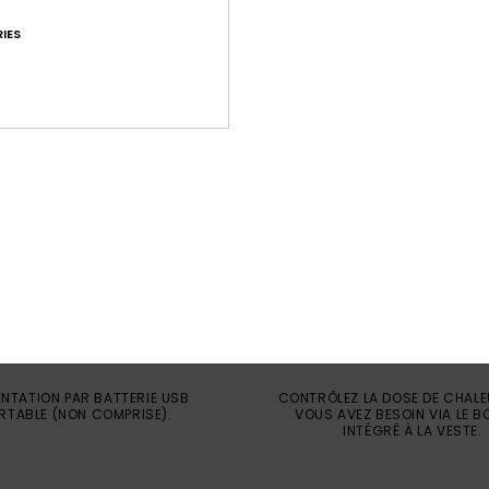
IES
ENTATION PAR BATTERIE USB
CONTRÔLEZ LA DOSE DE CHAL
RTABLE (NON COMPRISE).
VOUS AVEZ BESOIN VIA LE 
INTÉGRÉ À LA VESTE.