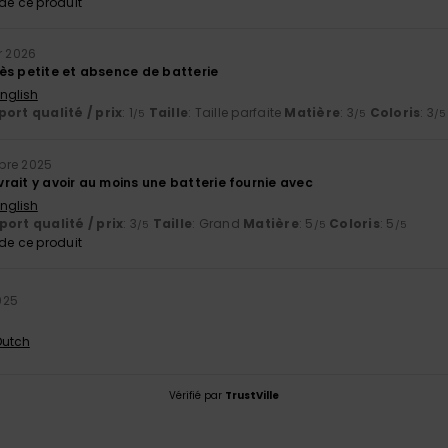
e ce produit
r 2026
ès petite et absence de batterie
English
ort qualité / prix
: 1
Taille
: Taille parfaite
Matière
: 3
Coloris
: 3
/5
/5
/5
bre 2025
evrait y avoir au moins une batterie fournie avec
English
ort qualité / prix
: 3
Taille
: Grand
Matière
: 5
Coloris
: 5
/5
/5
/5
e ce produit
025
 Dutch
Vérifié par
TrustVille