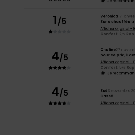
Je recommand
1
Veronica
17 janvie
/5
Zone chauffée tr
Afficher original - 
Confort
: 2
Rapp
/5
Chaline
27 novem
4
/5
pour ce prix, il d
Afficher original - 
Confort
: 5
Rapp
/5
Je recommand
4
/5
Zoë
3 novembre 2
Cassé
Afficher original -