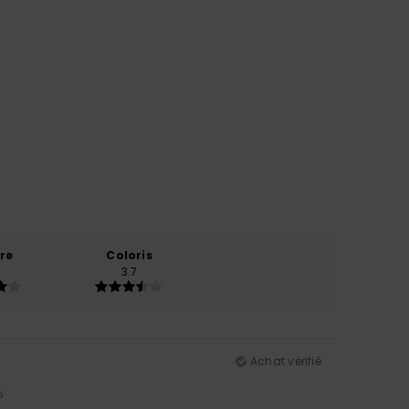
re
Coloris
3.7
Achat vérifié
5