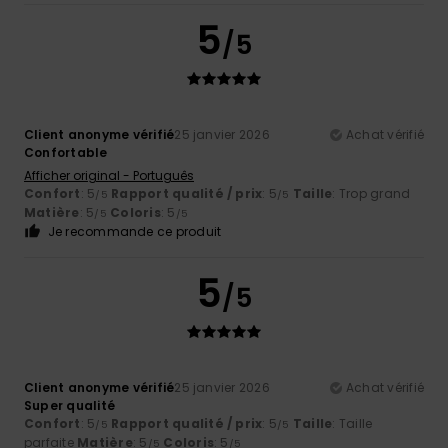
5
/5
Client anonyme vérifié
25 janvier 2026
Achat vérifié
Confortable
Afficher original - Português
Confort
: 5
Rapport qualité / prix
: 5
Taille
: Trop grand
/5
/5
Matière
: 5
Coloris
: 5
/5
/5
Je recommande ce produit
5
/5
Client anonyme vérifié
25 janvier 2026
Achat vérifié
Super qualité
Confort
: 5
Rapport qualité / prix
: 5
Taille
: Taille
/5
/5
parfaite
Matière
: 5
Coloris
: 5
/5
/5