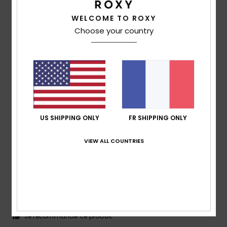
5
/5
WELCOME TO ROXY
Choose your country
Client anonyme vérifié
21 février 2026
Achat vérifié
Je suis très satisfaite des produits roxy
Confort
: 5
Rapport qualité / prix
: 5
Taille
: Grand
/5
/5
Matière
: 5
Coloris
: 5
/5
/5
Je recommande ce produit
US SHIPPING ONLY
FR SHIPPING ONLY
5
/5
VIEW ALL COUNTRIES
Laure
10 février 2026
Achat vérifié
Biencoupé
Confort
: 5
Rapport qualité / prix
: 5
Taille
: Taille
/5
/5
parfaite
Matière
: 5
Coloris
: 5
/5
/5
Je recommande ce produit