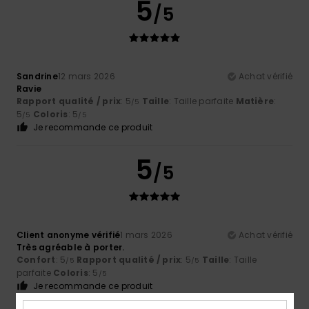
5
/5
Sandrine
12 mars 2026
Achat vérifié
Ravie
Rapport qualité / prix
: 5
Taille
: Taille parfaite
Matière
:
/5
5
Coloris
: 5
/5
/5
Je recommande ce produit
5
/5
Client anonyme vérifié
1 mars 2026
Achat vérifié
Très agréable à porter.
Confort
: 5
Rapport qualité / prix
: 5
Taille
: Taille
/5
/5
parfaite
Coloris
: 5
/5
Je recommande ce produit