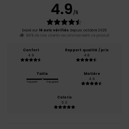
4.9
/5
basé sur
16 avis vérifiés
depuis octobre 2025
88% de nos clients recommandent ce produit
Confort
Rapport qualité / prix
4.9
4.8
Taille
Matière
4.9
Trop petit
Trop grand
Coloris
5.0