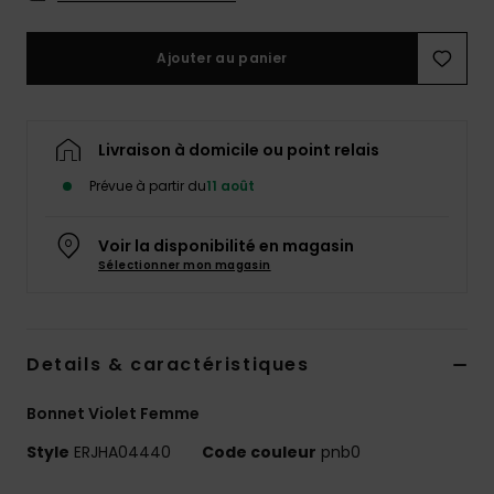
Accessoires
néoprène
Ajouter au panier
Vêtements
Livraison à domicile ou point relais
Accessoires
Prévue à partir du
11 août
Chaussures
Voir la disponibilité en magasin
Sélectionner mon magasin
Fitness
Details & caractéristiques
Snow
Bonnet Violet Femme
Swim
Style
ERJHA04440
Code couleur
pnb0