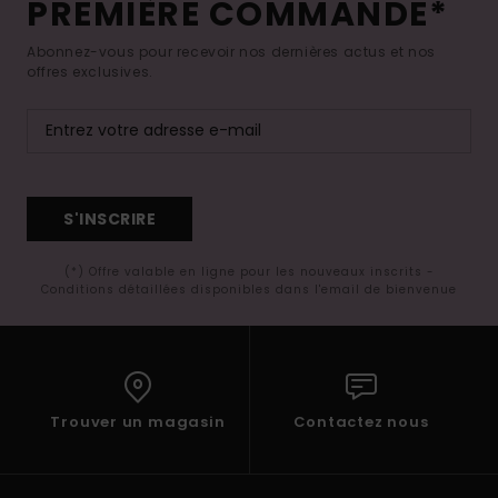
PREMIÈRE COMMANDE*
Abonnez-vous pour recevoir nos dernières actus et nos
offres exclusives.
S'INSCRIRE
(*) Offre valable en ligne pour les nouveaux inscrits -
Conditions détaillées disponibles dans l'email de bienvenue
Trouver un magasin
Contactez nous