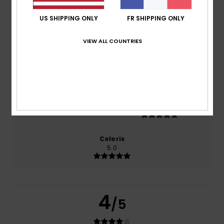
US SHIPPING ONLY
FR SHIPPING ONLY
basé sur
1 avis vérifiés
depuis octobre 2025
100% de nos clients recommandent ce produit
VIEW ALL COUNTRIES
Confort
Rapport qualité / prix
5.0
4.0
Taille
Matière
5.0
Trop petit
Trop grand
Coloris
5.0
4
/5