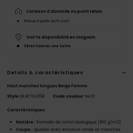
Accessoires
néoprène
Livraison à domicile ou point relais
Prévue à partir du
10 août
Vêtements
Voir la disponibilité en magasin
Accessoires
Sélectionnez une taille
Chaussures
Details & caractéristiques
Fitness
Haut manches longues Beige Femme
Style
ERJKT04358
Code couleur
tec0
Snow
Caractéristiques
Swim
Matière :
Pointelle de coton biologique [160 g/m2].
Coupe :
ajustée avec encolure ronde et manches