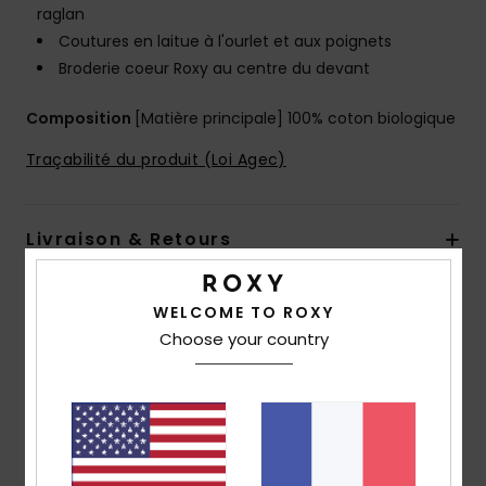
raglan
Coutures en laitue à l'ourlet et aux poignets
Broderie coeur Roxy au centre du devant
Composition
[Matière principale] 100% coton biologique
Traçabilité du produit (Loi Agec)
Livraison & Retours
WELCOME TO ROXY
Avis clients
Choose your country
Note moyenne
4.0
/5