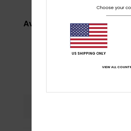
Choose your co
Avis clients
US SHIPPING ONLY
VIEW ALL COUNTR
Confort
Rap
4.0