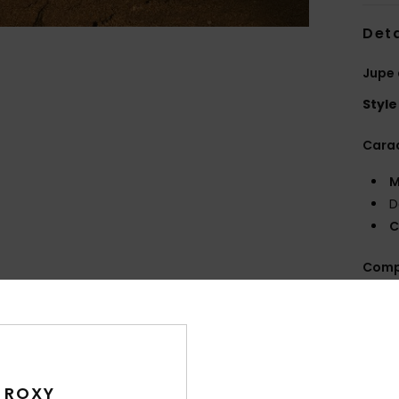
Deta
Jupe
Style
Carac
M
D
C
Comp
élast
Traça
Livr
 ROXY