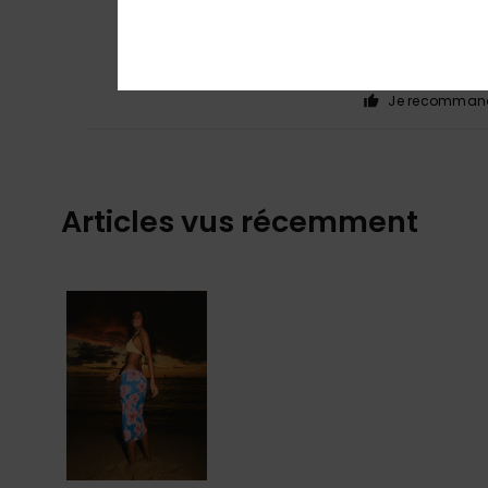
Silke
29 juillet 202
5
/5
Jolie jupe, comm
Afficher original -
Confort
: 4
Rapp
/5
Je recommand
Articles vus récemment