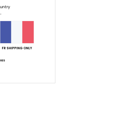
untry
Note moyenne
5.0
FR SHIPPING ONLY
/5
IES
basé sur
1 avis vérifiés
depuis juillet 2026
100% de nos clients recommandent ce produit
port qualité / prix
Taille
Matiè
3.0
4.0
Trop petit
Trop grand