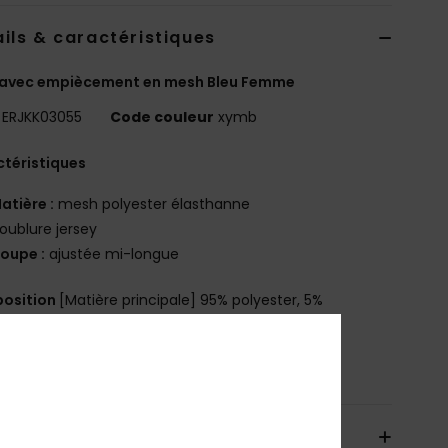
ils & caractéristiques
 avec empiècement en mesh Bleu Femme
ERJKK03055
Code couleur
xymb
téristiques
atière :
mesh polyester élasthanne
oublure jersey
oupe :
ajustée mi-longue
osition
[Matière principale] 95% polyester, 5%
hanne
bilité du produit (Loi Agec)
aison & Retours