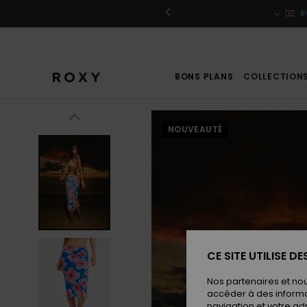
Passer
à
r / S'inscrire
🏄‍♀️
R
l'information
sur
le
produit
BONS PLANS
COLLECTION
NOUVEAUTÉ
CE SITE UTILISE D
Nos partenaires et no
accéder à des informa
navigation et votre ad