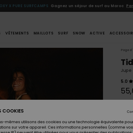
OXY X PURE SURFCAMPS
Gagnez un séjour de surf au Maroc
Par
S
VÊTEMENTS
MAILLOTS
SURF
SNOW
ACTIVE
ACCESSOIR
Page d'
Ti
Jupe
5.0
55,
Coule
ES COOKIES
Con
us-mêmes utilisons des cookies ou une technologie équivalente pour
tions sur votre appareil. Ces informations personnelles (comme v
resse IP) peuvent être utilisées pour vous présenter des publications