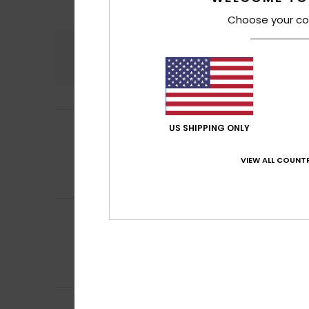
Choose your co
Confort
Rap
4.4
Gabriele
2 juillet 
US SHIPPING ONLY
4
/5
Taille plutôt peti
Afficher original -
VIEW ALL COUNTR
Confort
: 5
Rapp
/5
Je recommand
Dorothea
21 juin 
5
/5
Confortable
Afficher original -
Confort
: 5
Rapp
/5
Je recommand
Marlène
3 mai 20