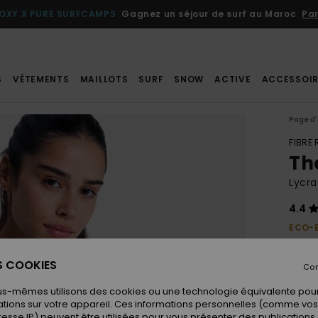
OXY X PURE SURFCAMPS
Gagnez un séjour de surf au Maroc
Par
S
VÊTEMENTS
MAILLOTS
SURF
SNOW
ACTIVE
ACCESSOIR
Page d'
FIBRE
Th
Lycr
4.4
ECO-
40,
ES COOKIES
Con
us-mêmes utilisons des cookies ou une technologie équivalente pour
Coule
tions sur votre appareil. Ces informations personnelles (comme v
resse IP) peuvent être utilisées pour vous présenter des publications