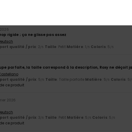
in dommage
ort qualité / prix
: 3
Taille
: Taille parfaite
Matière
: 5
Coloris
: 5
/5
/5
/
e ce produit
 2026
rop rigide ; ça ne glisse pas assez
 Deutsch
ort qualité / prix
: 2
Taille
: Petit
Matière
: 1
Coloris
: 5
/5
/5
/5
6
upe parfaite, la taille correspond à la description, Roxy ne déçoit 
 Castellano
ort qualité / prix
: 5
Taille
: Taille parfaite
Matière
: 5
Coloris
: 5
/5
/5
/
e ce produit
rier 2026
 Deutsch
ort qualité / prix
: 3
Taille
: Petit
Matière
: 5
Coloris
: 5
/5
/5
/5
e ce produit