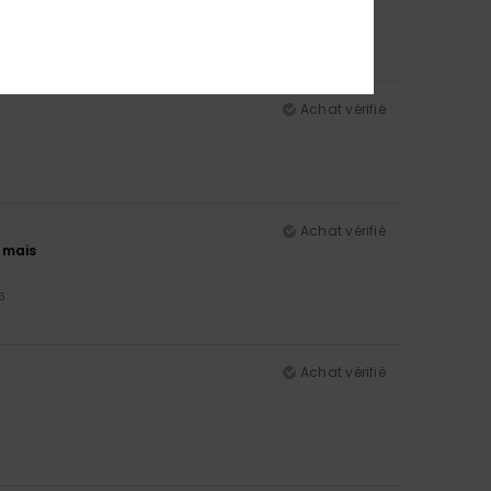
5
Achat vérifié
Achat vérifié
jamais
5
Achat vérifié