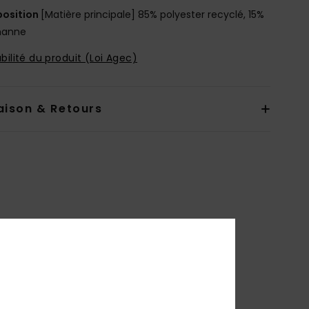
osition
[Matière principale] 85% polyester recyclé, 15%
hanne
bilité du produit (Loi Agec)
aison & Retours