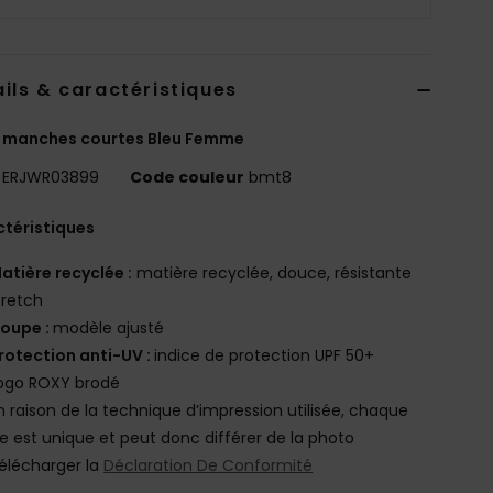
ils & caractéristiques
a manches courtes Bleu Femme
ERJWR03899
Code couleur
bmt8
téristiques
atière recyclée :
matière recyclée, douce, résistante
tretch
oupe :
modèle ajusté
rotection anti-UV :
indice de protection UPF 50+
ogo ROXY brodé
n raison de la technique d’impression utilisée, chaque
e est unique et peut donc différer de la photo
élécharger la
Déclaration De Conformité