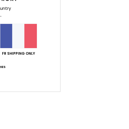
86% de nos clients recommandent ce produit
untry
port qualité / prix
Taille
Matiè
4.0
4.4
Trop petit
Trop grand
2026
FR SHIPPING ONLY
t
 Deutsch
IES
ort qualité / prix
: 5
Taille
: Trop petit
Matière
: 5
Coloris
: 5
/5
/5
/5
e ce produit
2026
 Dutch
ort qualité / prix
: 5
Taille
: Taille parfaite
Matière
: 5
Coloris
: 5
/5
/5
/
e ce produit
26