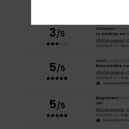
4
/5
Lavage à la ma
Confort
: 4
Rapp
/5
Je recommand
3
Christian
16 mars
/5
Le matériau est t
Afficher original -
Confort
: 2
Rapp
/5
Julia
15 mars 202
5
/5
Belle matière, co
Afficher original -
Confort
: 5
Rapp
/5
Je recommand
Magdalena
24 fév
5
/5
Joli
Afficher original -
Confort
: 5
Rapp
/5
Je recommand