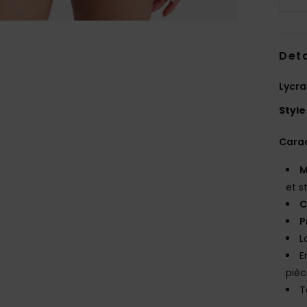
Deta
Lycr
Style
Carac
M
et s
C
P
L
E
pièc
T