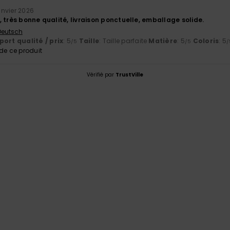
anvier 2026
 très bonne qualité, livraison ponctuelle, emballage solide.
 Deutsch
ort qualité / prix
: 5
Taille
: Taille parfaite
Matière
: 5
Coloris
: 5
/5
/5
/
e ce produit
Vérifié par
TrustVille