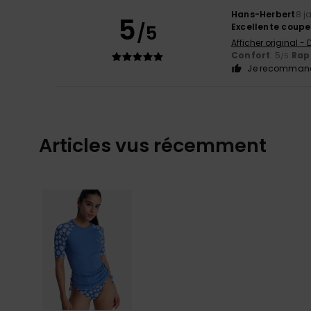
Hans-Herbert
8 j
5
/5
Excellente coupe,
Afficher original -
Confort
: 5
Rapp
/5
Je recommand
Articles vus récemment