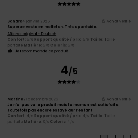
Sandra
4 janvier 2026
Achat vérifié
Superbe veste en molleton. Très appréciée.
Afficher original - Deutsch
Confort
: 5
Rapport qualité / prix
: 5
Taille
: Taille
/5
/5
parfaite
Matière
: 5
Coloris
: 5
/5
/5
Je recommande ce produit
4
/5
Martine
21 décembre 2025
Achat vérifié
Je n’ai pas vu le produit mais la maman est satisfaite.
Toutefois pas encore essayé dur l’enfant
Confort
: 4
Rapport qualité / prix
: 4
Taille
: Taille
/5
/5
parfaite
Matière
: 3
Coloris
: 4
/5
/5