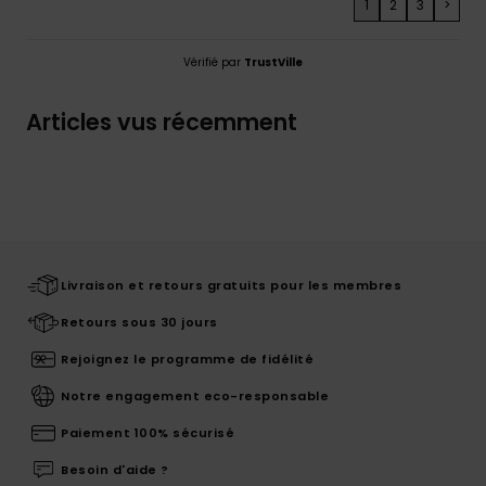
1
2
3
>
Vérifié par
TrustVille
Articles vus récemment
Livraison et retours gratuits pour les membres
Retours sous 30 jours
Rejoignez le programme de fidélité
Notre engagement eco-responsable
Paiement 100% sécurisé
Besoin d'aide ?