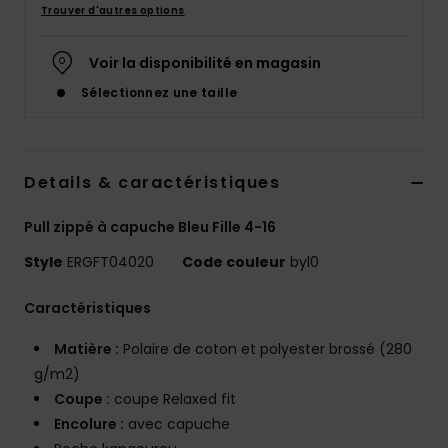
Trouver d'autres options
Accessoires
néoprène
Voir la disponibilité en magasin
Vêtements
Sélectionnez une taille
Accessoires
Details & caractéristiques
Chaussures
Pull zippé à capuche Bleu Fille 4-16
Style
ERGFT04020
Code couleur
byl0
Fitness
Caractéristiques
Snow
Matière :
Polaire de coton et polyester brossé (280
g/m2)
Swim
Coupe :
coupe Relaxed fit
Encolure :
avec capuche