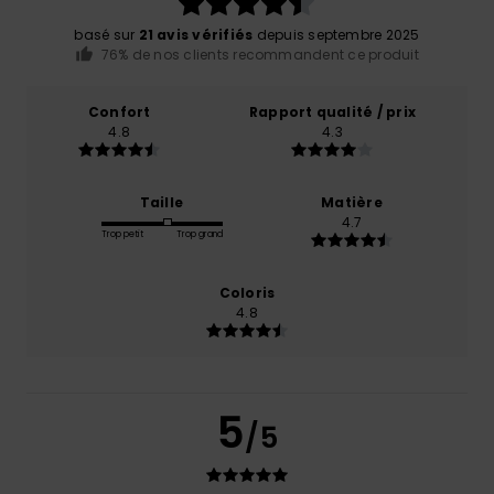
basé sur
21 avis vérifiés
depuis septembre 2025
76% de nos clients recommandent ce produit
Confort
Rapport qualité / prix
4.8
4.3
Taille
Matière
4.7
Trop petit
Trop grand
Coloris
4.8
5
/5