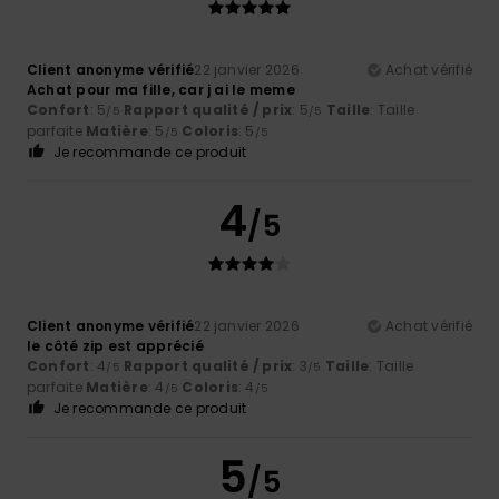
Client anonyme vérifié
22 janvier 2026
Achat vérifié
Achat pour ma fille, car j ai le meme
Confort
: 5
Rapport qualité / prix
: 5
Taille
: Taille
/5
/5
parfaite
Matière
: 5
Coloris
: 5
/5
/5
Je recommande ce produit
4
/5
Client anonyme vérifié
22 janvier 2026
Achat vérifié
le côté zip est apprécié
Confort
: 4
Rapport qualité / prix
: 3
Taille
: Taille
/5
/5
parfaite
Matière
: 4
Coloris
: 4
/5
/5
Je recommande ce produit
5
/5