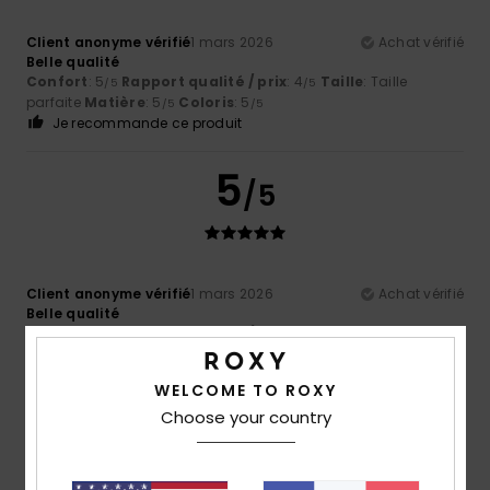
Client anonyme vérifié
1 mars 2026
Achat vérifié
Belle qualité
Confort
: 5
Rapport qualité / prix
: 4
Taille
: Taille
/5
/5
parfaite
Matière
: 5
Coloris
: 5
/5
/5
Je recommande ce produit
5
/5
Client anonyme vérifié
1 mars 2026
Achat vérifié
Belle qualité
Confort
: 5
Rapport qualité / prix
: 5
Taille
: Taille
/5
/5
parfaite
Coloris
: 5
/5
Je recommande ce produit
WELCOME TO ROXY
Choose your country
5
/5