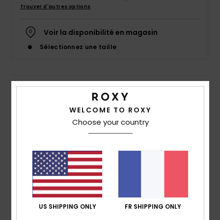
Accessoires
Trouver d'autres options
néoprène
Voir la disponibilité en magasin
Vêtements
Sélectionnez une taille
Accessoires
Details & caractéristiques
Chaussures
WELCOME TO ROXY
Sweat capuche Noir Fille 4-16
Choose your country
Style
ERGFT04055
Code couleur
kvj0
Fitness
Caractéristiques
Snow
Matière :
molleton brossé 60 % coton, 40 %
polyester recyclé [280 g/m²]
Swim
Coupe :
coupe relaxed
US SHIPPING ONLY
FR SHIPPING ONLY
Col :
à capuche