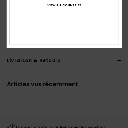
Poches :
poche sur le devant
VIEW ALL COUNTRIES
Graphisme Roxy sur le devant et les manches
Composition
[Matière principale] 60% coton, 40%
polyester recyclé
Traçabilité du produit (Loi Agec)
Livraison & Retours
Articles vus récemment
Livraison et retours gratuits pour les membres