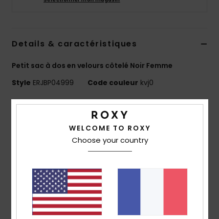
Accessoires
néoprène
Details & caractéristiques
Vêtements
Petit sac à dos en velours côtelé Noir Femme
Accessoires
Style
ERJBP04999
Code couleur
kvj0
Chaussures
Caractéristiques
Matière :
velours côtelé uni
WELCOME TO ROXY
Fitness
Compartiments :
1 compartiment principal zippé
Choose your country
1 poche frontale zippée
Snow
Bretelles :
rembourrées et ajustables
Marquage :
plaque métallique Roxy
Dimensions :
31 [H] x 23 [L] x 10,2 [P] cm
Swim
Volume :
8 L