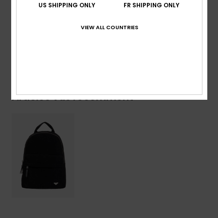
Composition
[Matière principale] 100% polyester
US SHIPPING ONLY
FR SHIPPING ONLY
Traçabilité du produit (Loi Agec)
VIEW ALL COUNTRIES
Livraison & Retours
Articles vus récemment