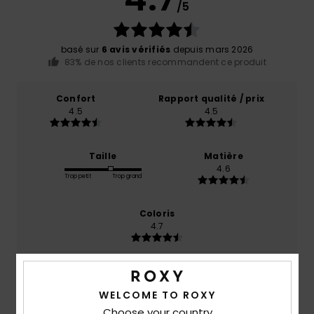
/5
basé sur
6 avis vérifiés
depuis mars 2026
83% de nos clients recommandent ce produit
Confort
Rapport qualité / prix
4.5
4.5
Taille
Matière
4.6
Trop petit
Trop grand
Coloris
4.7
5
WELCOME TO ROXY
/5
Choose your country