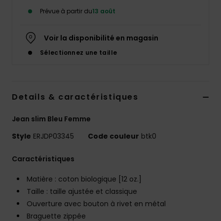
Accessoires
Prévue à partir du
13 août
néoprène
Voir la disponibilité en magasin
Vêtements
Sélectionnez une taille
Accessoires
Details & caractéristiques
Chaussures
Jean slim Bleu Femme
Fitness
Style
ERJDP03345
Code couleur
btk0
Caractéristiques
Snow
Matière : coton biologique [12 oz.]
Swim
Taille : taille ajustée et classique
Ouverture avec bouton à rivet en métal
Braguette zippée