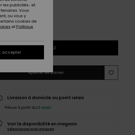
les publicités ; et
rtenaires. Vous
nt, ou vous y
ertains cookies de
ookies
et
Politique
1SZ
t accepter
Ajouter au panier
Livraison à domicile ou point relais
Prévue à partir du
13 août
Voir la disponibilité en magasin
Sélectionner mon magasin