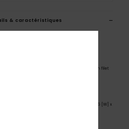
ils & caractéristiques
 bag Bleu Femme
ERJBT03445
Code couleur
prm0
téristiques
atière :
Toile de coton recyclé, partie centrale en filet
ompartiments:
1 compartiment principal avec
meture avec bande auto-agrippante
 petite poche intérieure zippée
ogo ROXY et sérigraphie
aille :
15.75" [H] x 14.17" [W] x 6.69" [D] / 40 [H] x 36 [W] x
D] cm
olume:
24.48 L