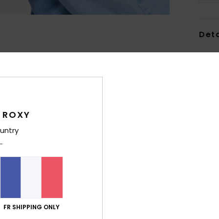
Deta
Tote
Style
Carac
 ROXY
M
C
untry
fer
1
L
T
17 [
V
FR SHIPPING ONLY