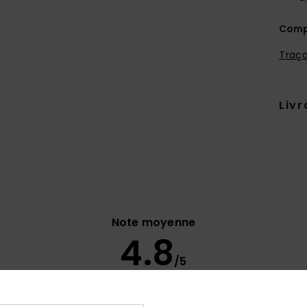
Comp
Traça
Livr
Note moyenne
4.8
/5
basé sur
9 avis vérifiés
depuis novembre 2025