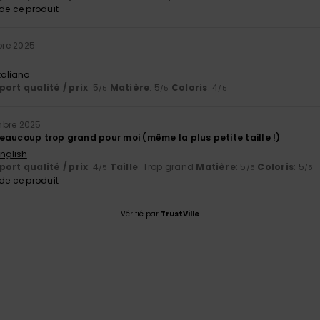
e ce produit
re 2025
Italiano
ort qualité / prix
: 5
Matière
: 5
Coloris
: 4
/5
/5
/5
mbre 2025
eaucoup trop grand pour moi (même la plus petite taille !)
English
ort qualité / prix
: 4
Taille
: Trop grand
Matière
: 5
Coloris
: 5
/5
/5
/5
e ce produit
Vérifié par
TrustVille