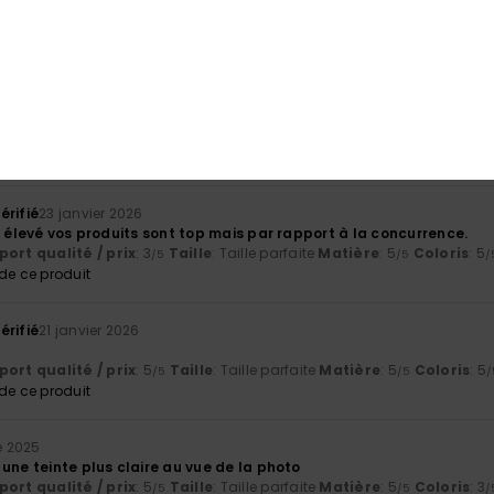
 Castellano
ort qualité / prix
: 5
Taille
: Taille parfaite
Matière
: 4
Coloris
: 5
/5
/5
/
érifié
24 janvier 2026
 Castellano
ort qualité / prix
: 5
Taille
: Trop grand
Matière
: 5
Coloris
: 5
/5
/5
/5
érifié
23 janvier 2026
u élevé vos produits sont top mais par rapport à la concurrence.
ort qualité / prix
: 3
Taille
: Taille parfaite
Matière
: 5
Coloris
: 5
/5
/5
/
e ce produit
érifié
21 janvier 2026
ort qualité / prix
: 5
Taille
: Taille parfaite
Matière
: 5
Coloris
: 5
/5
/5
/
e ce produit
e 2025
une teinte plus claire au vue de la photo
ort qualité / prix
: 5
Taille
: Taille parfaite
Matière
: 5
Coloris
: 3
/5
/5
/