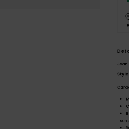
Deta
Jean
Style
Carac
M
C
B
serr
B