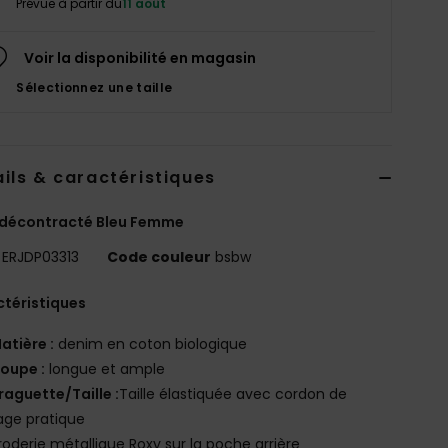
Prévue à partir du
11 août
Voir la disponibilité en magasin
Sélectionnez une taille
ils & caractéristiques
 décontracté Bleu Femme
ERJDP03313
Code couleur
bsbw
téristiques
atière :
denim en coton biologique
oupe :
longue et ample
raguette/Taille :
Taille élastiquée avec cordon de
age pratique
roderie métallique Roxy sur la poche arrière