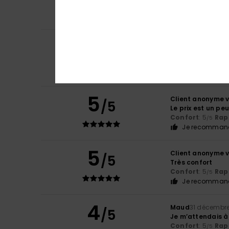
Afficher original -
Confort
: 5
Rapp
/5
5
Client anonyme v
/5
Confortable
Afficher original -
Confort
: 5
Rapp
/5
5
Client anonyme v
/5
Le prix est un pe
Confort
: 5
Rapp
/5
Je recommand
5
Client anonyme v
/5
Très confort
Confort
: 5
Rapp
/5
Je recommand
4
Maud
31 décembr
/5
Je m’attendais à 
Confort
: 5
Rapp
/5