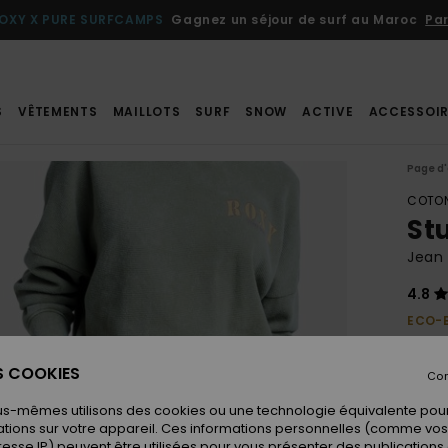
OXY X PURE SURFCAMPS
Gagnez un séjour de surf au Maroc
Par
S
VÊTEMENTS
MAILLOTS
SURF
SNOW
ACTIVE
ACCESSOIR
Page d'
COTON
St
Jean
4.8
ECO-
75,00
45,
ES COOKIES
Con
BONS 
us-mêmes utilisons des cookies ou une technologie équivalente pour
tions sur votre appareil. Ces informations personnelles (comme v
resse IP) peuvent être utilisées pour vous présenter des publications