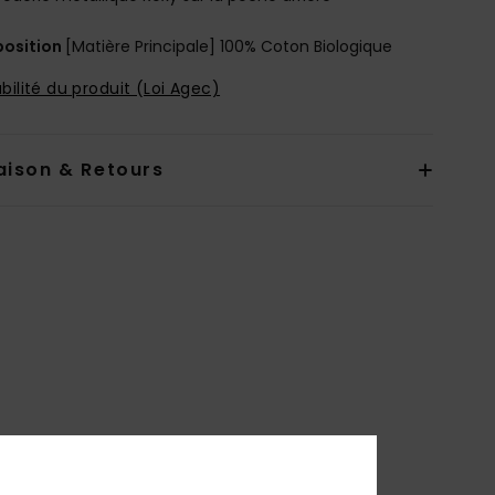
osition
[Matière Principale] 100% Coton Biologique
bilité du produit (Loi Agec)
aison & Retours