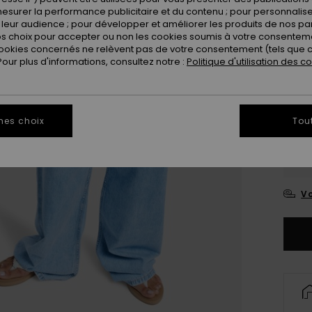
Coule
esurer la performance publicitaire et du contenu ; pour personnaliser 
leur audience ; pour développer et améliorer les produits de nos pa
 choix pour accepter ou non les cookies soumis à votre consenteme
ookies concernés ne relèvent pas de votre consentement (tels que c
ur plus d'informations, consultez notre :
Politique d'utilisation des c
mes choix
Tou
2
3
Vo