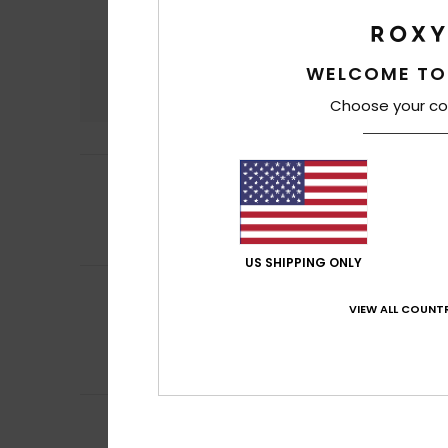
Confort
Rap
WELCOME TO
5.0
Choose your co
5
CRISTINA
7 mars 
/5
Joli
Afficher original -
Confort
: 5
Rapp
/5
US SHIPPING ONLY
Client anonyme v
5
/5
Très confortables
VIEW ALL COUNTR
Afficher original -
Confort
: 5
Rapp
/5
Je recommand
5
Client anonyme v
/5
design moderne 