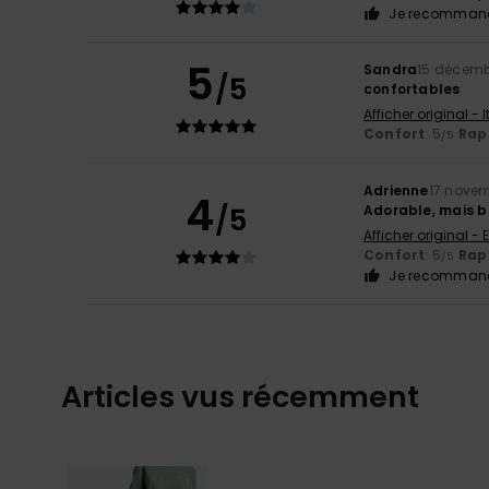
Je recommand
5
Sandra
15 décemb
/5
confortables
Afficher original - 
Confort
: 5
Rapp
/5
Adrienne
17 nove
4
/5
Adorable, mais b
Afficher original - 
Confort
: 5
Rapp
/5
Je recommand
Articles vus récemment