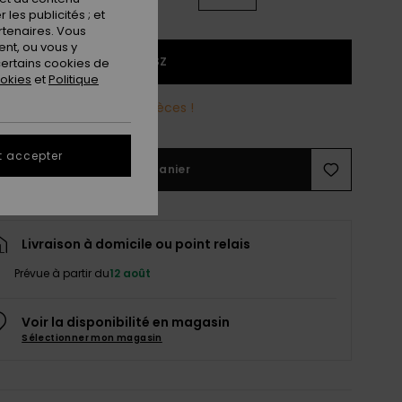
les publicités ; et
rtenaires. Vous
nt, ou vous y
1SZ
ertains cookies de
ookies
et
Politique
reste plus que quelques pièces !
t accepter
Ajouter au panier
Livraison à domicile ou point relais
Prévue à partir du
12 août
Voir la disponibilité en magasin
Sélectionner mon magasin