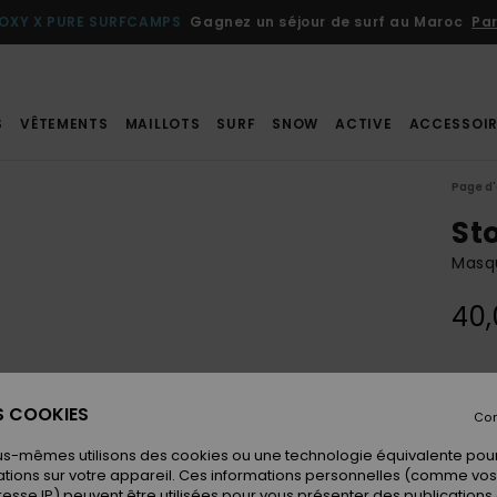
OXY X PURE SURFCAMPS
Gagnez un séjour de surf au Maroc
Par
S
VÊTEMENTS
MAILLOTS
SURF
SNOW
ACTIVE
ACCESSOIR
Page d'
St
Masq
40,
Coule
ES COOKIES
Con
us-mêmes utilisons des cookies ou une technologie équivalente pour
tions sur votre appareil. Ces informations personnelles (comme v
resse IP) peuvent être utilisées pour vous présenter des publications