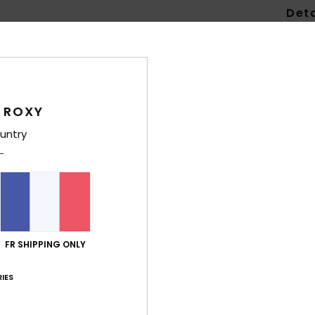
Deta
Masq
Style
Carac
 ROXY
L
untry
T
P
G
N
Comp
FR SHIPPING ONLY
Traça
IES
Livr