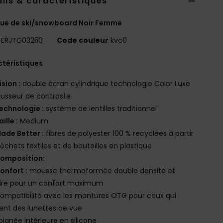
ils & caractéristiques
ue de ski/snowboard Noir Femme
ERJTG03250
Code couleur
kvc0
téristiques
ision :
double écran cylindrique technologie Color Luxe
usseur de contraste
echnologie :
système de lentilles traditionnel
aille :
Medium
ade Better :
fibres de polyester 100 % recyclées à partir
échets textiles et de bouteilles en plastique
omposition:
onfort :
mousse thermoformée double densité et
aire pour un confort maximum
ompatibilité avec les montures OTG pour ceux qui
ent des lunettes de vue
oignée intérieure en silicone