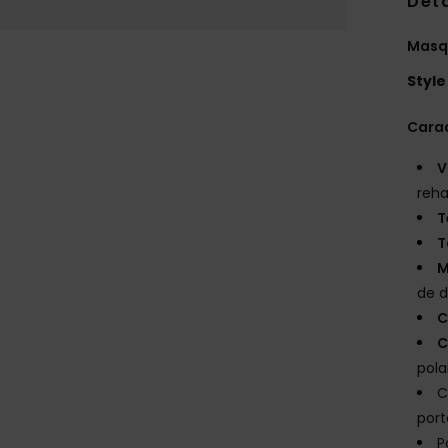
Deta
Masq
Style
Carac
V
reha
T
T
M
de d
C
C
pol
C
port
P