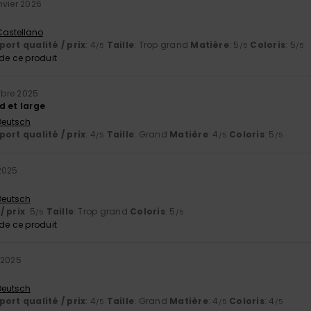
nvier 2026
 Castellano
ort qualité / prix
: 4
Taille
: Trop grand
Matière
: 5
Coloris
: 5
/5
/5
/5
e ce produit
bre 2025
d et large
 Deutsch
ort qualité / prix
: 4
Taille
: Grand
Matière
: 4
Coloris
: 5
/5
/5
/5
2025
 Deutsch
/ prix
: 5
Taille
: Trop grand
Coloris
: 5
/5
/5
e ce produit
 2025
 Deutsch
ort qualité / prix
: 4
Taille
: Grand
Matière
: 4
Coloris
: 4
/5
/5
/5