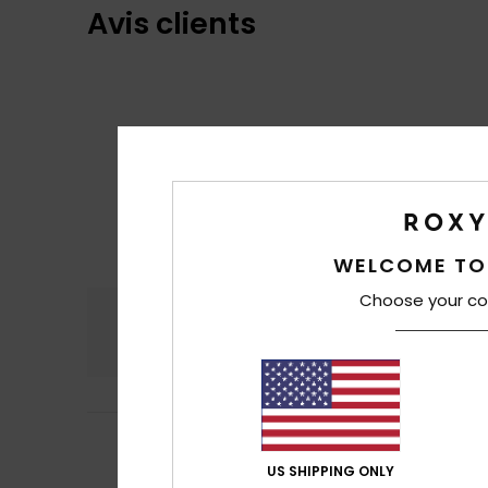
Avis clients
WELCOME TO
Choose your co
Confort
Rap
4.5
Nathalie
19 avril 
4
/5
.
US SHIPPING ONLY
Afficher original -