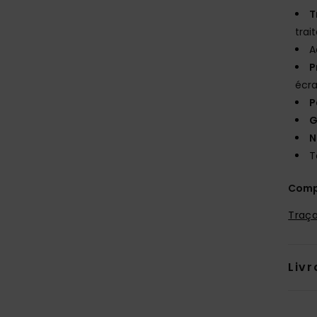
T
trai
A
P
écra
P
G
N
T
Comp
Traça
Livr