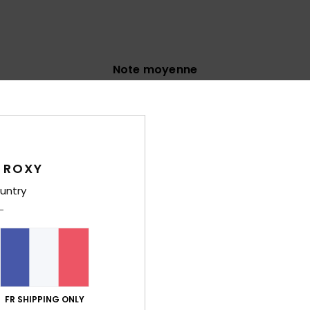
Note moyenne
4.4
/5
basé sur
14 avis vérifiés
depuis novembre 2025
57% de nos clients recommandent ce produit
 ROXY
untry
port qualité / prix
Taille
Matiè
4.1
4.5
Trop petit
Trop grand
2026
FR SHIPPING ONLY
 Deutsch