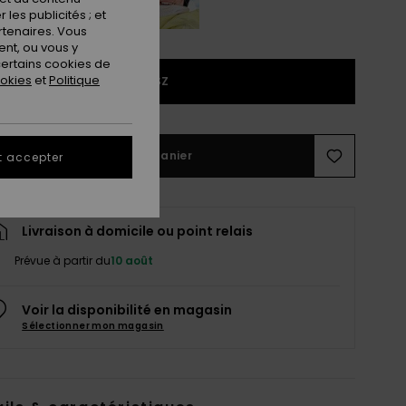
les publicités ; et
rtenaires. Vous
nt, ou vous y
ertains cookies de
ookies
et
Politique
1SZ
Ajouter au panier
t accepter
Livraison à domicile ou point relais
Prévue à partir du
10 août
Voir la disponibilité en magasin
Sélectionner mon magasin