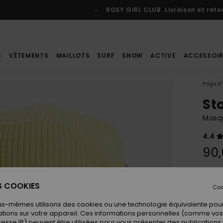
 CLUB
Livraison et retours gratuits pour les membres
Se connect
S
VÊTEMENTS
MAILLOTS
SURF
SNOW
ACTIVE
ACCESSOIR
Page d'
St
Masq
4.4
90
Coule
ES COOKIES
Con
us-mêmes utilisons des cookies ou une technologie équivalente pour
tions sur votre appareil. Ces informations personnelles (comme v
resse IP) peuvent être utilisées pour vous présenter des publications