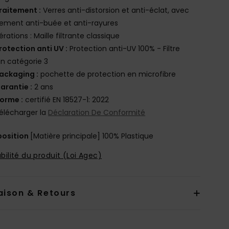
raitement :
Verres anti-distorsion et anti-éclat, avec
tement anti-buée et anti-rayures
érations : Maille filtrante classique
rotection anti UV :
Protection anti-UV 100% - Filtre
n catégorie 3
ackaging :
pochette de protection en microfibre
arantie :
2 ans
orme :
certifié EN 18527-1: 2022
élécharger la
Déclaration De Conformité
osition
[Matière principale] 100% Plastique
bilité du produit (Loi Agec)
aison & Retours