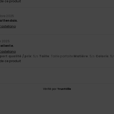
e ce produit
bre 2025
'attendais.
 Castellano
e 2025
cellente.
 Castellano
ort qualité / prix
: 5
Taille
: Taille parfaite
Matière
: 5
Coloris
: 5
/5
/5
/
e ce produit
Vérifié par
TrustVille