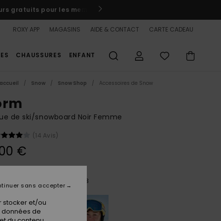
er / S'inscrire
🏄‍♀️
ROXY APP
MAGASINS
AIDE & CONTACT
CARTE CADEAU
ES
CHAUSSURES
ENFANT
accueil
Snow
Snow Shop
Accessoires de Snow
orm
ue de ski/snowboard Noir Femme
(14 Avis)
,00 €
Black/clux Ml Pink Gold S3
ur
tinuer sans accepter
 stocker et/ou
os données de
 et du contenu