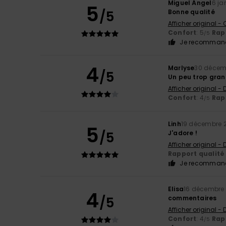
Miguel Ángel
6 ja
5
/5
Bonne qualité
Afficher original -
Confort
: 5
Rapp
/5
Je recommand
4
Marlyse
30 décem
/5
Un peu trop gran
Afficher original -
Confort
: 4
Rapp
/5
Linh
19 décembre 
5
/5
J'adore !
Afficher original -
Rapport qualité 
Je recommand
Elisa
16 décembre
4
/5
commentaires
Afficher original -
Confort
: 4
Rapp
/5