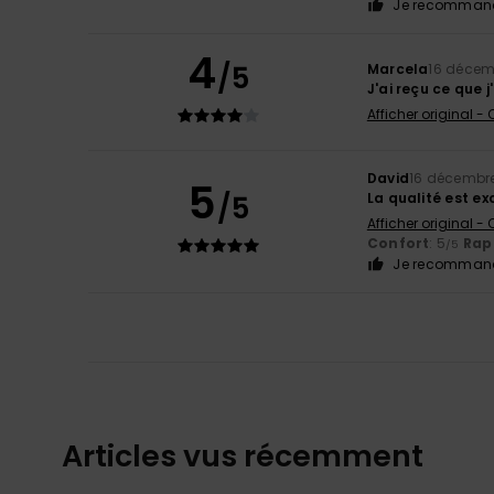
Je recommand
4
/5
Marcela
16 décem
J'ai reçu ce que j
Afficher original -
David
16 décembr
5
/5
La qualité est ex
Afficher original -
Confort
: 5
Rapp
/5
Je recommand
Articles vus récemment