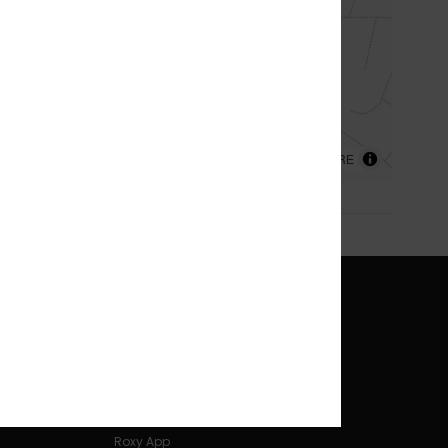
les publicités ; et
rtenaires. Vous
nt, ou vous y
ertains cookies de
ookies
et
Politique
MapLibre
| ©
AWS
,
HERE
 ACCEPTER
ROXY
Roxy Girl Club
Carte Cadeau
Réduction pour les étudiants
Blog
Conseils Surf & Snow
Roxy App