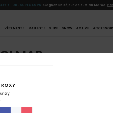
OXY X PURE SURFCAMPS
Gagnez un séjour de surf au Maroc
Par
S
VÊTEMENTS
MAILLOTS
SURF
SNOW
ACTIVE
ACCESSOIR
COLMAR
ir comme magasin favori
 ROXY
ES COOKIES
untry
Con
us-mêmes utilisons des cookies ou une technologie équivalente pour
tions sur votre appareil. Ces informations personnelles (comme v
10:00 - 19:00
resse IP) peuvent être utilisées pour vous présenter des publications
10:00 - 19:00