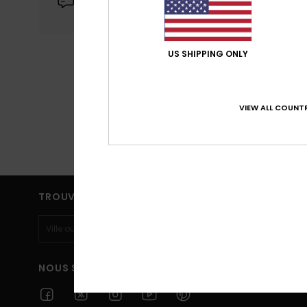
+33 3 69 85 01 75
personnalisés ; pour m
Mer :
en apprendre plus sur 
Jeu :
pouvez paramétrer vos
Ven :
opposer lorsque les c
Sam :
US SHIPPING ONLY
mesure d’audience). Po
de confidentialité
Nos servic
VIEW ALL COUNTR
Accepte
PERSONNALI
CHOI
TROUVER UN MAGASIN
NOUS SUIVRE