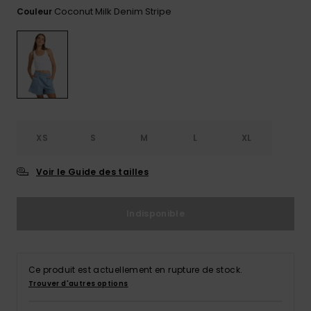
Combis
Skateboards
Bain Sport
plus fréquentes
Coconut Milk Denim Stripe
Couleur
LISTE DE
Short &
Cache-cous
et notre
SOUHAITS
Pantalon
Surf
Lunettes de
formulaire de
soleil
contact.
Sacs
Shorts
Cartables &
techniques
Consulter
la FAQ
Trousses
Vestes de
snow
Jupes
Accessoires
Accessoires
de Snow
XS
S
M
L
XL
Pantalon de
Conseils
snow
Vêtements &
Voir le Guide des tailles
Accessoires
Maillots de
bain
Indisponible
Combinaisons
de surf
Ce produit est actuellement en rupture de stock.
Trouver d'autres options
Lycras &