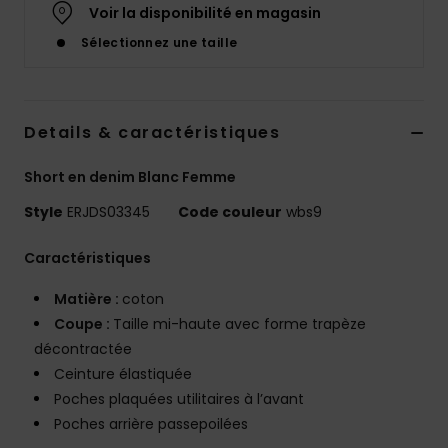
Voir la disponibilité en magasin
Accessoires
néoprène
Sélectionnez une taille
Vêtements
Details & caractéristiques
Accessoires
Short en denim Blanc Femme
Chaussures
Style
ERJDS03345
Code couleur
wbs9
Caractéristiques
Fitness
Matière :
coton
Coupe :
Taille mi-haute avec forme trapèze
Snow
décontractée
Ceinture élastiquée
Swim
Poches plaquées utilitaires à l’avant
Poches arrière passepoilées