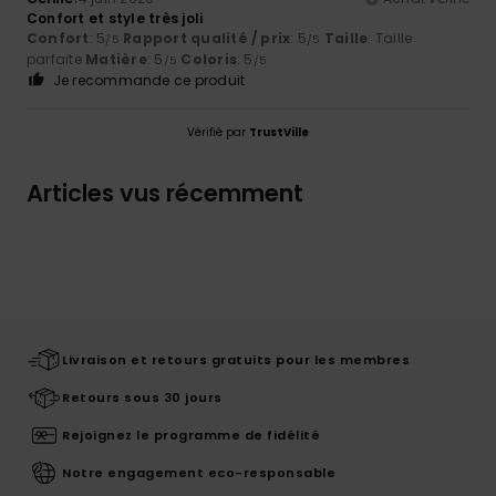
Confort et style très joli
Confort
: 5
Rapport qualité / prix
: 5
Taille
: Taille
/5
/5
parfaite
Matière
: 5
Coloris
: 5
/5
/5
Je recommande ce produit
Vérifié par
TrustVille
Articles vus récemment
Livraison et retours gratuits pour les membres
Retours sous 30 jours
Rejoignez le programme de fidélité
Notre engagement eco-responsable