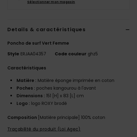
Sélectionner mon magasin
Accessoires
néoprène
Vêtements
Details & caractéristiques
Poncho de surf Vert Femme
Accessoires
Style
ERJAA04357
Code couleur
ghz5
Chaussures
Caractéristiques
Matière :
Matière éponge imprimée en coton
Fitness
Poches :
poches kangourou à l'avant
Dimensions :
151 [H] x 83 [L] cm
Snow
Logo :
logo ROXY brodé
Composition
[Matière principale] 100% coton
Swim
Traçabilité du produit (Loi Agec)