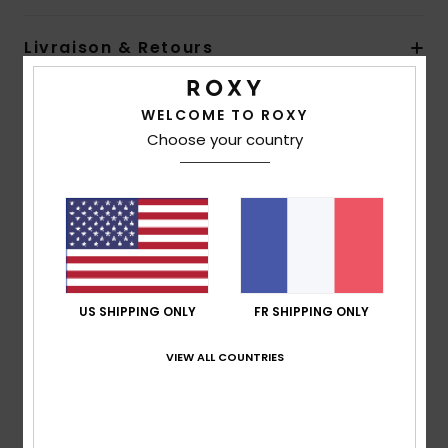
Livraison & Retours
WELCOME TO ROXY
Avis clients
Choose your country
Note moyenne
5.0
/5
US SHIPPING ONLY
FR SHIPPING ONLY
basé sur
1 avis vérifiés
depuis septembre 2025
100% de nos clients recommandent ce produit
VIEW ALL COUNTRIES
Confort
Rapport qualité / prix
NaN
5.0