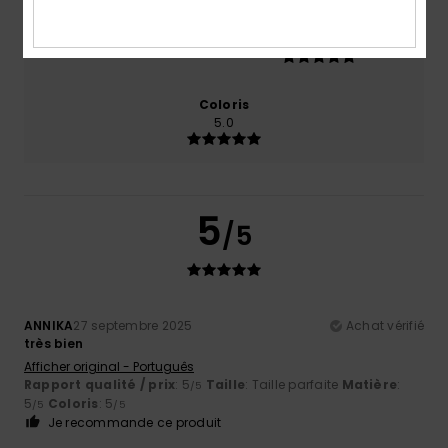
Taille
Matière
5.0
Trop petit
Trop grand
Coloris
5.0
5
/5
ANNIKA
27 septembre 2025
Achat vérifié
très bien
Afficher original - Português
Rapport qualité / prix
: 5
Taille
: Taille parfaite
Matière
:
/5
5
Coloris
: 5
/5
/5
Je recommande ce produit