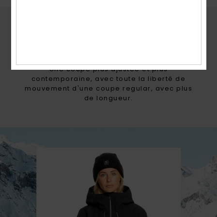
COUPES ROXY
TAILORED LONG
Une coupe plus ajustée et plus
contemporaine, avec toute la liberté de
mouvement d'une coupe regular, avec plus
de longueur.