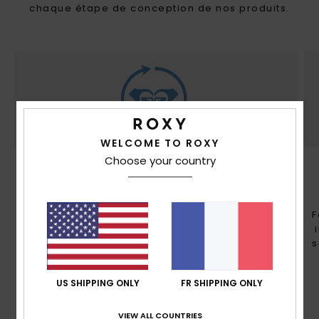
chaque étape de conception de nos produits.
WELCOME TO ROXY
Choose your country
DURABILITÉ
Fabriqué avec au moins 50% de fibres
recyclées* *Le % correspond au poids du
F
contenu recyclé par rapport au poids total du
tissu du vêtement.
s
US SHIPPING ONLY
FR SHIPPING ONLY
VIEW ALL COUNTRIES