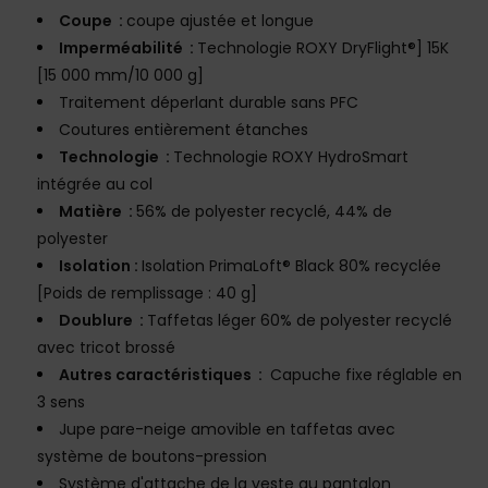
Coupe :
coupe ajustée et longue
Imperméabilité :
Technologie ROXY DryFlight®] 15K
[15 000 mm/10 000 g]
Traitement déperlant durable sans PFC
Coutures entièrement étanches
Technologie :
Technologie ROXY HydroSmart
intégrée au col
Matière :
56% de polyester recyclé, 44% de
polyester
Isolation :
Isolation PrimaLoft® Black 80% recyclée
[Poids de remplissage : 40 g]
Doublure :
Taffetas léger 60% de polyester recyclé
avec tricot brossé
Autres caractéristiques :
Capuche fixe réglable en
3 sens
Jupe pare-neige amovible en taffetas avec
système de boutons-pression
Système d'attache de la veste au pantalon