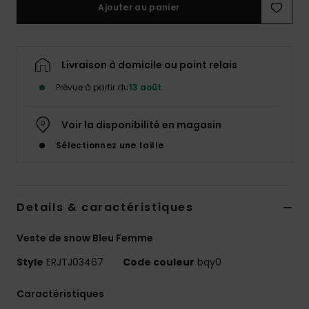
Ajouter au panier
Accessoires
néoprène
Vêtements
Livraison à domicile ou point relais
Prévue à partir du
13 août
Accessoires
Voir la disponibilité en magasin
Chaussures
Sélectionnez une taille
Fitness
Details & caractéristiques
Snow
Veste de snow Bleu Femme
Style
ERJTJ03467
Code couleur
bqy0
Swim
Caractéristiques