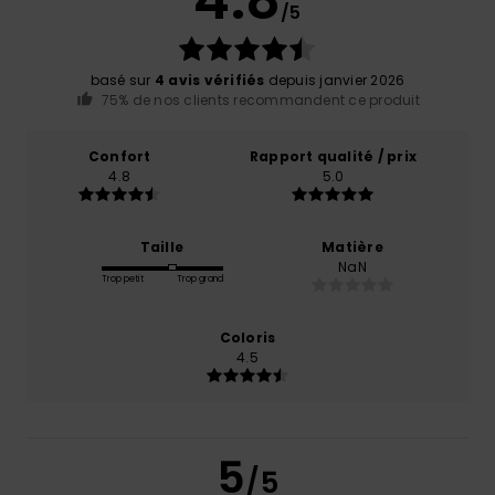
/5
basé sur
4 avis vérifiés
depuis janvier 2026
75% de nos clients recommandent ce produit
Confort
Rapport qualité / prix
4.8
5.0
Taille
Matière
NaN
Trop petit
Trop grand
Coloris
4.5
5
/5