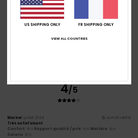
5
/5
US SHIPPING ONLY
FR SHIPPING ONLY
VIEW ALL COUNTRIES
Patricia
10 juillet 2026
Achat vérifié
La taille de 42 est parfaitement à 42 femme
Confort
: 5
Rapport qualité / prix
: 5
Taille
: Trop grand
/5
/5
Matière
: 5
Coloris
: 5
/5
/5
Je recommande ce produit
4
/5
Marine
1 juillet 2026
Achat vérifié
Très satisfaisant
Confort
: 4
Rapport qualité / prix
: 4
Matière
: 4
/5
/5
/5
Coloris
: 4
/5