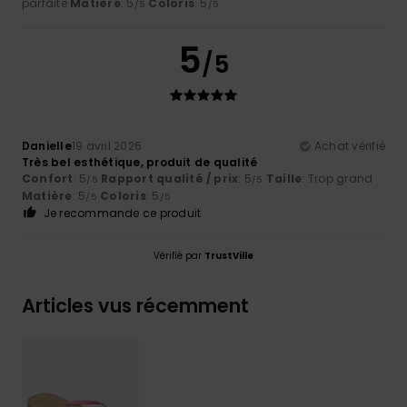
parfaite
Matière
: 5
Coloris
: 5
/5
/5
5
/5
Danielle
19 avril 2026
Achat vérifié
Très bel esthétique, produit de qualité
Confort
: 5
Rapport qualité / prix
: 5
Taille
: Trop grand
/5
/5
Matière
: 5
Coloris
: 5
/5
/5
Je recommande ce produit
Vérifié par
TrustVille
Articles vus récemment