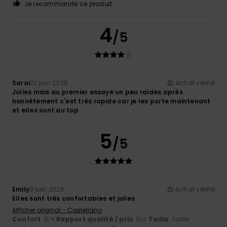
Je recommande ce produit
4
/5
Sarai
22 juin 2026
Achat vérifié
Jolies mais au premier essaye un peu raides après
honnêtement c'est très rapide car je les porte maintenant
et elles sont au top
5
/5
Emily
9 juin 2026
Achat vérifié
Elles sont très confortables et jolies
Afficher original - Castellano
Confort
: 5
Rapport qualité / prix
: 5
Taille
: Taille
/5
/5