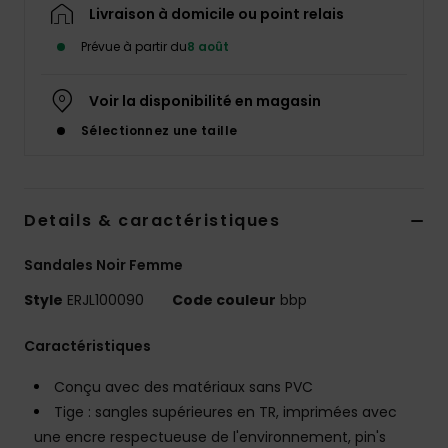
Accessoires
Livraison à domicile ou point relais
néoprène
Prévue à partir du
8 août
Vêtements
Voir la disponibilité en magasin
Sélectionnez une taille
Accessoires
Chaussures
Details & caractéristiques
Sandales Noir Femme
Fitness
Style
ERJL100090
Code couleur
bbp
Snow
Caractéristiques
Conçu avec des matériaux sans PVC
Swim
Tige : sangles supérieures en TR, imprimées avec
une encre respectueuse de l'environnement, pin's