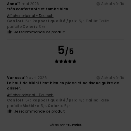
Anna
17 mai 2026
Achat vérifié
très confortable et tombe bien
Afficher original - Deutsch
Confort
: 5
Rapport qualité / prix
: 5
Taille
: Taille
/5
/5
parfaite
Coloris
: 5
/5
Je recommande ce produit
5
/5
Vanessa
19 avril 2026
Achat vérifié
Le haut de bikini tient bien en place et ne risque guère de
glisser.
Afficher original - Deutsch
Confort
: 5
Rapport qualité / prix
: 4
Taille
: Taille
/5
/5
parfaite
Matière
: 5
Coloris
: 5
/5
/5
Je recommande ce produit
Vérifié par
TrustVille