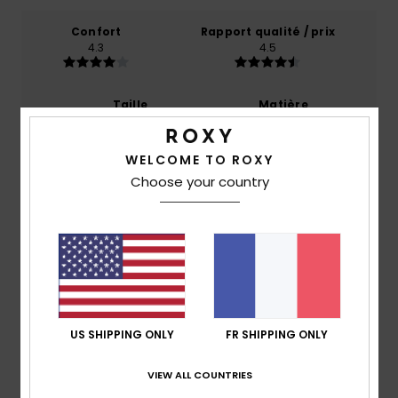
Confort
Rapport qualité / prix
4.3
4.5
Taille
Matière
5.0
Trop petit
Trop grand
WELCOME TO ROXY
Coloris
Choose your country
5.0
5
/5
US SHIPPING ONLY
FR SHIPPING ONLY
Nina
11 juin 2026
Achat vérifié
VIEW ALL COUNTRIES
Joli