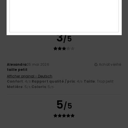
Afficher original - Deutsch
Confort
: 3
Rapport qualité / prix
: 5
Taille
: Taille
/5
/5
parfaite
Matière
: 5
Coloris
: 5
/5
/5
Je recommande ce produit
3
/5
Alexandra
25 mai 2026
Achat vérifié
taille petit
Afficher original - Deutsch
Confort
: 4
Rapport qualité / prix
: 4
Taille
: Trop petit
/5
/5
Matière
: 5
Coloris
: 5
/5
/5
5
/5