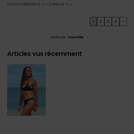
parfaite
Matière
: 5
Coloris
: 5
/5
/5
1
2
3
4
>
Vérifié par
TrustVille
Articles vus récemment