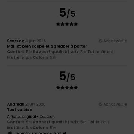
5
/5
Severine
14 juin 2026
Achat vérifié
Maillot bien coupé et agréable à porter
Confort
: 5
Rapport qualité / prix
: 3
Taille
: Grand
/5
/5
Matière
: 5
Coloris
: 5
/5
/5
5
/5
Andreas
12 juin 2026
Achat vérifié
Tout va bien
Afficher original - Deutsch
Confort
: 5
Rapport qualité / prix
: 5
Taille
: Petit
/5
/5
Matière
: 5
Coloris
: 5
/5
/5
Je recommande ce produit