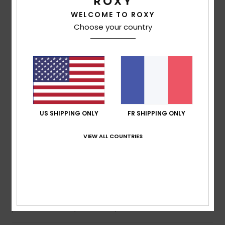
5
/5
WELCOME TO ROXY
Choose your country
Gracia
28 juin 2026
Achat vérifié
Correspond à la photo
Afficher original - Dutch
Confort
: 3
Rapport qualité / prix
: 4
Taille
: Taille
/5
/5
parfaite
Matière
: 5
Coloris
: 5
/5
/5
Je recommande ce produit
US SHIPPING ONLY
FR SHIPPING ONLY
5
/5
VIEW ALL COUNTRIES
Aude-Marie
26 juin 2026
Achat vérifié
Belles coupe et colori
Confort
: 5
Rapport qualité / prix
: 4
Taille
: Taille
/5
/5
parfaite
Matière
: 5
Coloris
: 5
/5
/5