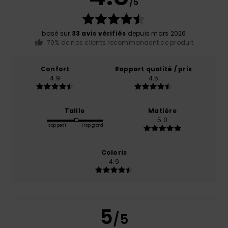
/5
basé sur
33 avis vérifiés
depuis mars 2026
79% de nos clients recommandent ce produit
Confort
Rapport qualité / prix
4.9
4.5
Taille
Matière
5.0
Trop petit
Trop grand
Coloris
4.9
5
/5