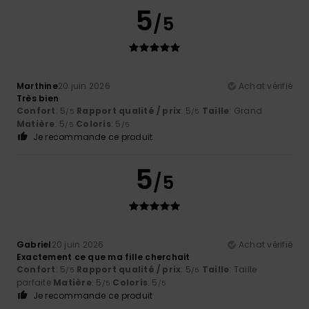
5
/5
Marthine
20 juin 2026
Achat vérifié
Très bien
Confort
: 5
Rapport qualité / prix
: 5
Taille
: Grand
/5
/5
Matière
: 5
Coloris
: 5
/5
/5
Je recommande ce produit
5
/5
Gabriel
20 juin 2026
Achat vérifié
Exactement ce que ma fille cherchait
Confort
: 5
Rapport qualité / prix
: 5
Taille
: Taille
/5
/5
parfaite
Matière
: 5
Coloris
: 5
/5
/5
Je recommande ce produit