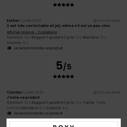
Esther
6 juillet 2026
Achat vérifié
Il est très confortable et joli, même s'il est un peu cher.
Afficher original - Castellano
Confort
: 5
Rapport qualité / prix
: 3
Matière
: 5
/5
/5
/5
Coloris
: 5
/5
Je recommande ce produit
5
/5
Camille
4 juillet 2026
Achat vérifié
J’aime ce produit
Confort
: 5
Rapport qualité / prix
: 5
Taille
: Taille
/5
/5
parfaite
Matière
: 5
Coloris
: 5
/5
/5
Je recommande ce produit