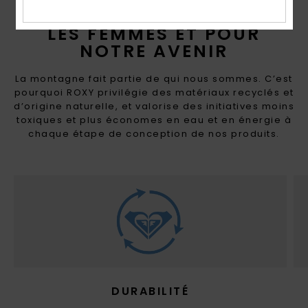
FAIT AVEC LE CŒUR POUR
LES FEMMES ET POUR
NOTRE AVENIR
La montagne fait partie de qui nous sommes. C’est
pourquoi ROXY privilégie des matériaux recyclés et
d’origine naturelle, et valorise des initiatives moins
toxiques et plus économes en eau et en énergie à
chaque étape de conception de nos produits.
DURABILITÉ