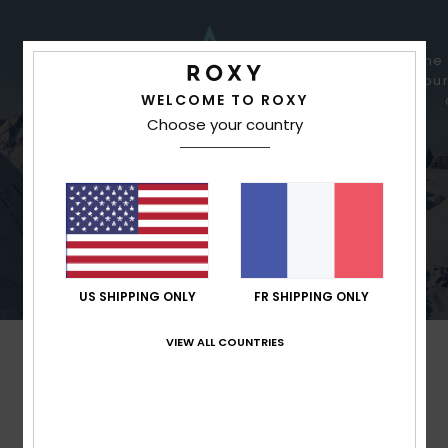
Une 
pour
WELCOME TO ROXY
Choose your country
Une meilleure imperméabilité pour des
conditions variables
US SHIPPING ONLY
FR SHIPPING ONLY
VIEW ALL COUNTRIES