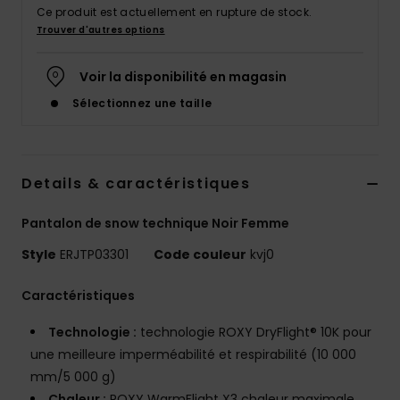
Accessoires
Ce produit est actuellement en rupture de stock.
néoprène
Trouver d'autres options
Voir la disponibilité en magasin
Vêtements
Sélectionnez une taille
Accessoires
Details & caractéristiques
Chaussures
Pantalon de snow technique Noir Femme
Fitness
Style
ERJTP03301
Code couleur
kvj0
Snow
Caractéristiques
Technologie :
technologie ROXY DryFlight® 10K pour
Swim
une meilleure imperméabilité et respirabilité (10 000
mm/5 000 g)
Chaleur :
ROXY WarmFlight X3 chaleur maximale,