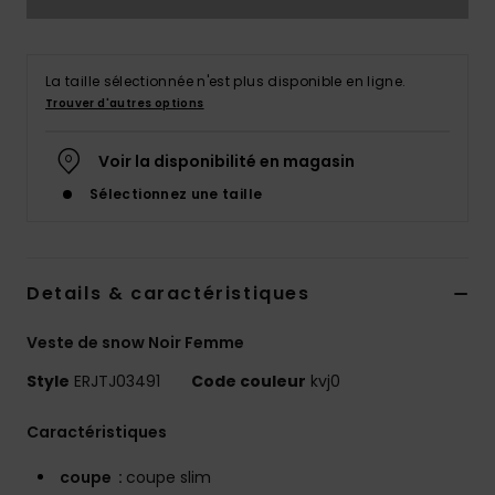
Accessoires
néoprène
La taille sélectionnée n'est plus disponible en ligne.
Vêtements
Trouver d'autres options
Voir la disponibilité en magasin
Accessoires
Sélectionnez une taille
Chaussures
Details & caractéristiques
Fitness
Veste de snow Noir Femme
Snow
Style
ERJTJ03491
Code couleur
kvj0
Swim
Caractéristiques
coupe :
coupe slim