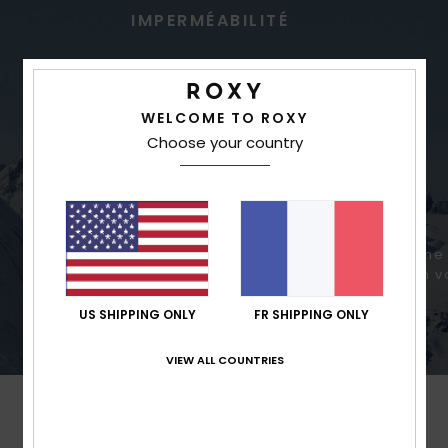
IMPERMÉABILITÉ
WELCOME TO ROXY
Choose your country
Une meilleure imperméabilité pour des
Une 
conditions variables
un v
US SHIPPING ONLY
FR SHIPPING ONLY
VIEW ALL COUNTRIES