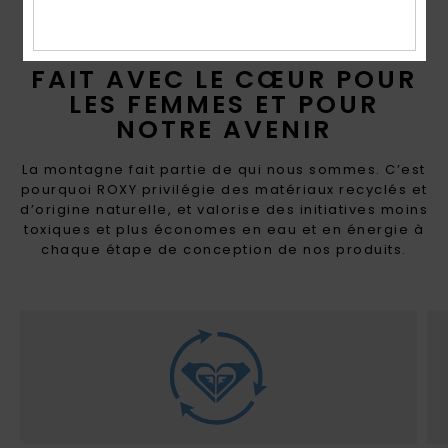
FAIT AVEC LE CŒUR POUR
LES FEMMES ET POUR
NOTRE AVENIR
La montagne fait partie de qui nous sommes. C’est
pourquoi ROXY privilégie des matériaux recyclés et
d’origine naturelle, et valorise des initiatives moins
toxiques et plus économes en eau et en énergie à
chaque étape de conception de nos produits.